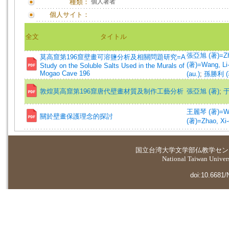
種類：
個人著者
個人サイト：
全文
タイトル
張亞旭 (著)=Zha
莫高窟第196窟壁畫可溶鹽分析及相關問題研究=A
(著)=Wang, Li-
Study on the Soluble Salts Used in the Murals of
Mogao Cave 196
(au.)
;
孫勝利 (著)
敦煌莫高窟第196窟唐代壁畫材質及制作工藝分析
張亞旭 (著)
;
于
王麗琴 (著)=Wang
關於壁畫保護理念的探討
(著)=Zhao, Xi-
国立台湾大学
文学部仏教学セン
National Taiwan Universi
doi:10.6681