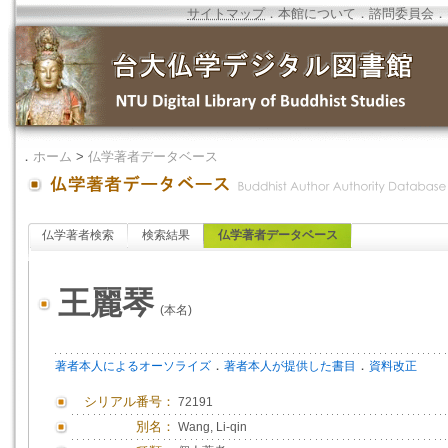
サイトマップ
．
本館について
．
諮問委員会
．
．
ホーム
>
仏学著者データベース
仏学著者検索
検索結果
仏学著者データベース
王麗琴
(本名)
．
．
著者本人によるオーソライズ
著者本人が提供した書目
資料改正
シリアル番号：
72191
別名：
Wang, Li-qin