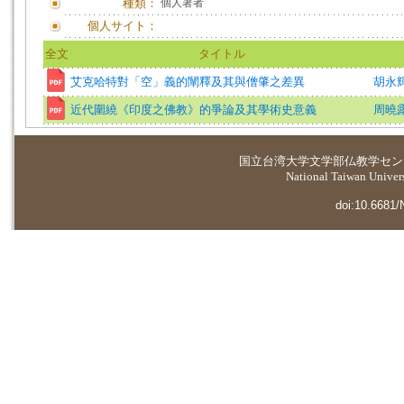
種類：
個人著者
個人サイト：
全文
タイトル
艾克哈特對「空」義的闡釋及其與僧肇之差異
胡永
近代圍繞《印度之佛教》的爭論及其學術史意義
周曉
国立台湾大学
文学部仏教学セン
National Taiwan Universi
doi:10.6681