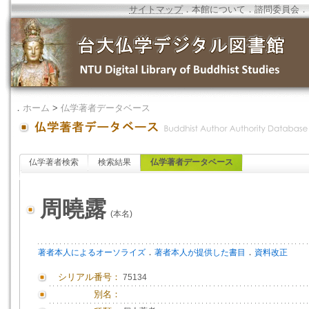
サイトマップ
．
本館について
．
諮問委員会
．
．
ホーム
>
仏学著者データベース
仏学著者検索
検索結果
仏学著者データベース
周曉露
(本名)
．
．
著者本人によるオーソライズ
著者本人が提供した書目
資料改正
シリアル番号：
75134
別名：