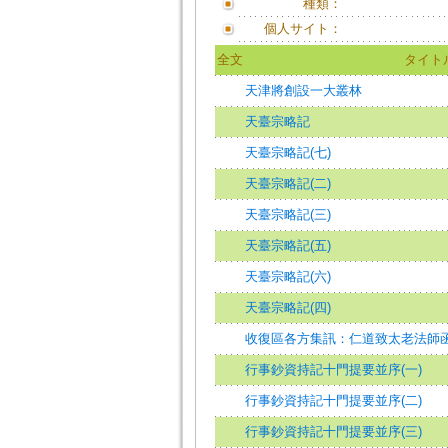
種類：
個人サイト：
全文
タイト
天津將創設一大叢林
天臺宗略記
天臺宗略記(七)
天臺宗略記(二)
天臺宗略記(三)
天臺宗略記(五)
天臺宗略記(六)
天臺宗略記(四)
收復區各方集訊：仁道致太老法師
行事鈔資持記十門提要並序(一)
行事鈔資持記十門提要並序(二)
行事鈔資持記十門提要並序(三)