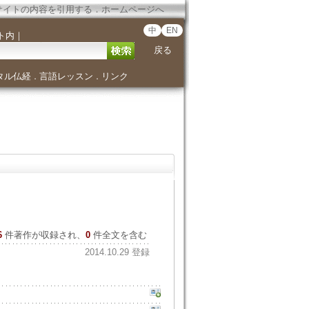
サイトの内容を引用する
．
ホームページへ
中
EN
ト内
｜
戻る
タル仏経
言語レッスン
リンク
．
．
6
件著作が収録され、
0
件全文を含む
2014.10.29 登録