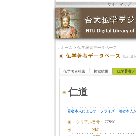
サイトマップ
．
．
ホーム
>
仏学著者データベース
仏学著者検索
検索結果
仏学著者デ
仁道
．
著者本人によるオーソライズ
著者本人
シリアル番号：
77590
別名：