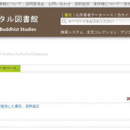
本館について
．
諮問委員会
．
お問い合わせ
．
資料提供
．
著作権について
．
当
｜
書目
｜
仏学著者データベース
｜
当サイ
検索システム
全文コレクション
デジ
．
．
ータベース
2
．
が提供した書目
資料改正