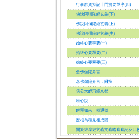
行事鈔資持記十門提要並序(四)
佛說阿彌陀經玄義(下)
佛說阿彌陀經玄義(上)
佛說阿彌陀經玄義(中)
始終心要釋要(一)
始終心要釋要(二)
始終心要釋要(三)
念佛伽陀弁言
念佛伽陀弁言：附按
倓公大師飛錫京都
唯心說
解釋如來十種通號
歷根為種見相成因
關於維摩經玄疏文疏略疏疏記及四