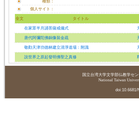
種類：
個人サイト：
全文
タイトル
在家眾半月誦菩薩戒儀式
唐代阿彌陀佛銅像裝金疏
敬勸天津功德林建立清淨道場：附識
說世界之原起發明佛聖之真修
国立台湾大学
文学部仏教学セン
National Taiwan Universi
doi:10.6681