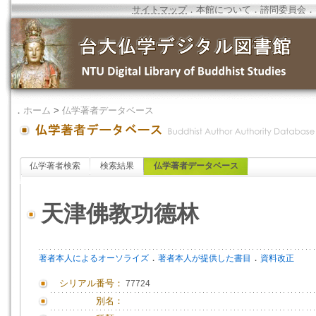
サイトマップ
．
本館について
．
諮問委員会
．
．
ホーム
>
仏学著者データベース
仏学著者検索
検索結果
仏学著者データベース
天津佛教功德林
．
．
著者本人によるオーソライズ
著者本人が提供した書目
資料改正
シリアル番号：
77724
別名：