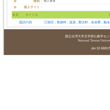
種類：
個人著者
個人サイト：
全文
タイトル
題詞六則
江朝宗
;
黃維時
;
道源
;
鄭文軒
;
余叔喬
;
鮑永
国立台湾大学
文学部仏教学セン
National Taiwan Universi
doi:10.6681