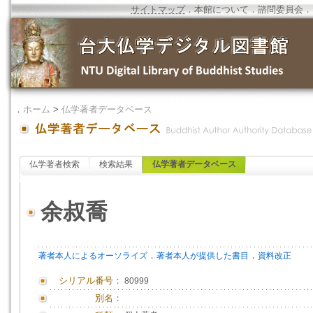
サイトマップ
．
本館について
．
諮問委員会
．
．
ホーム
>
仏学著者データベース
仏学著者検索
検索結果
仏学著者データベース
余叔喬
．
．
著者本人によるオーソライズ
著者本人が提供した書目
資料改正
シリアル番号：
80999
別名：