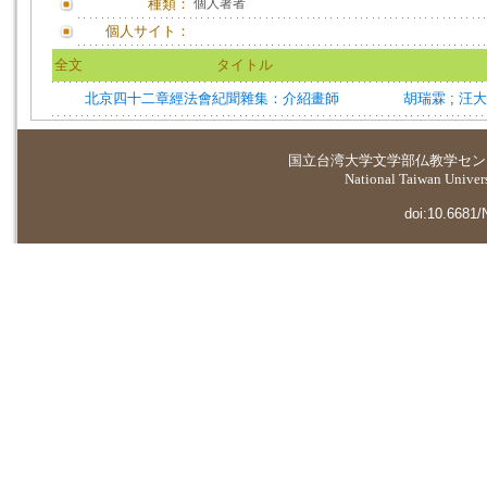
種類：
個人著者
個人サイト：
全文
タイトル
北京四十二章經法會紀聞雜集：介紹畫師
胡瑞霖
;
汪
国立台湾大学
文学部仏教学セン
National Taiwan Universi
doi:10.6681