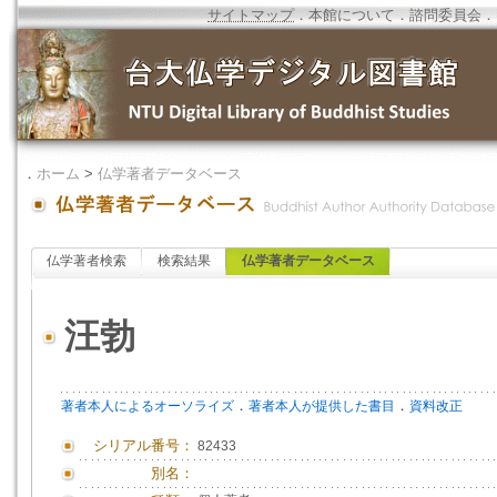
サイトマップ
．
本館について
．
諮問委員会
．
．
ホーム
>
仏学著者データベース
仏学著者検索
検索結果
仏学著者データベース
汪勃
．
．
著者本人によるオーソライズ
著者本人が提供した書目
資料改正
シリアル番号：
82433
別名：