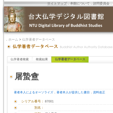
サイトマップ
．
本館について
．
諮問委員会
．
．
ホーム
>
仏学著者データベース
仏学著者検索
検索結果
仏学著者データベース
屠蟄盦
．
．
著者本人によるオーソライズ
著者本人が提供した書目
資料改正
シリアル番号：
87001
別名：