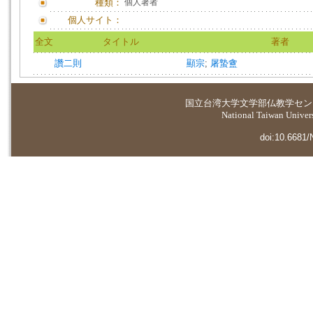
種類：
個人著者
個人サイト：
全文
タイトル
著者
讚二則
顯宗
;
屠蟄盦
国立台湾大学
文学部仏教学セン
National Taiwan Universi
doi:10.6681