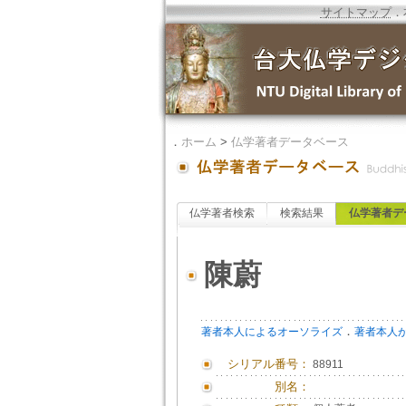
サイトマップ
．
．
ホーム
>
仏学著者データベース
仏学著者検索
検索結果
仏学著者デ
陳蔚
．
著者本人によるオーソライズ
著者本人
シリアル番号：
88911
別名：