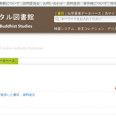
本館について
．
諮問委員会
．
お問い合わせ
．
資料提供
．
著作権について
．
当
｜
書目
｜
仏学著者データベース
｜
当サイ
検索システム
全文コレクション
デジ
．
．
ータベース
．
が提供した書目
資料改正