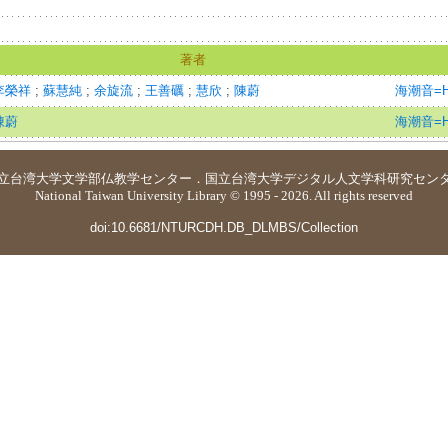
著者
李榮祥
;
蘇慧純
;
余旋流
;
王善礪
;
慧欣
;
陳蔚
海潮音=Hai
陳蔚
海潮音=Hai
立台湾大学
文学部仏教学センター
．
国立台湾大学デジタル人文学科研究セン
National Taiwan University Library © 1995 - 2026. All rights reserved
doi:10.6681/NTURCDH.DB_DLMBS/Collection