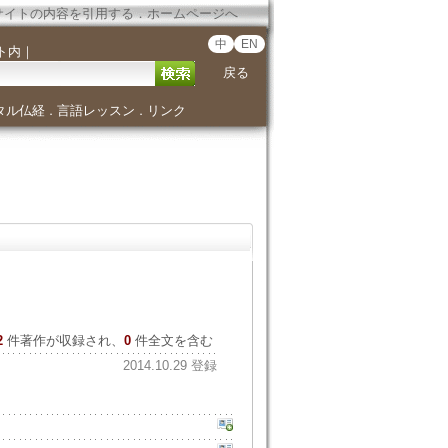
サイトの内容を引用する
．
ホームページへ
中
EN
ト内
｜
戻る
タル仏経
言語レッスン
リンク
．
．
2
件著作が収録され、
0
件全文を含む
2014.10.29 登録