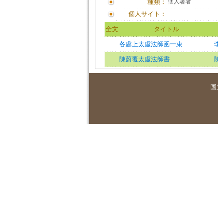
種類：
個人著者
個人サイト：
全文
タイトル
各處上太虛法師函一束
陳蔚覆太虛法師書
国