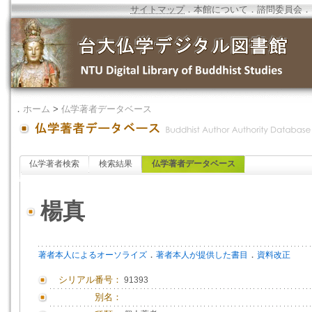
サイトマップ
．
本館について
．
諮問委員会
．
．
ホーム
>
仏学著者データベース
仏学著者検索
検索結果
仏学著者データベース
楊真
．
．
著者本人によるオーソライズ
著者本人が提供した書目
資料改正
シリアル番号：
91393
別名：