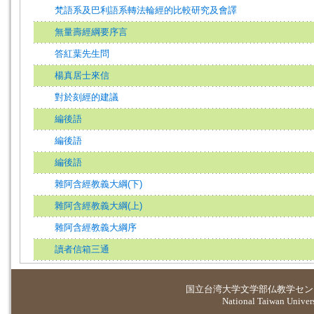
梵語系及巴利語系轉法輪經的比較研究及會譯
無量壽經綱要序言
答紅葉先生問
楊真居士來信
對於刻經的建議
編後語
編後語
編後語
雜阿含經教義大綱(下)
雜阿含經教義大綱(上)
雜阿含經教義大綱序
讀者信箱三通
国立台湾大学
文学部仏教学セン
National Taiwan Universi