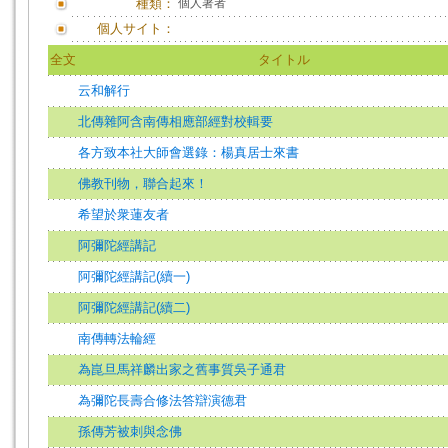
種類：
個人著者
個人サイト：
全文
タイトル
云和解行
北傳雜阿含南傳相應部經對校輯要
各方致本社大師會選錄：楊真居士來書
佛教刊物，聯合起來！
希望於衆蓮友者
阿彌陀經講記
阿彌陀經講記(續一)
阿彌陀經講記(續二)
南傳轉法輪經
為崑旦馬祥麟出家之舊事質吳子通君
為彌陀長壽合修法答辯演德君
孫傳芳被刺與念佛