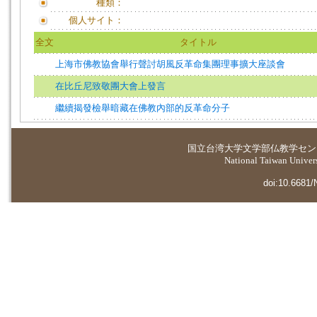
種類：
個人サイト：
全文
タイトル
上海市佛教協會舉行聲討胡風反革命集團理事擴大座談會
在比丘尼致敬團大會上發言
繼續揭發檢舉暗藏在佛教內部的反革命分子
国立台湾大学
文学部仏教学セン
National Taiwan Universi
doi:10.6681