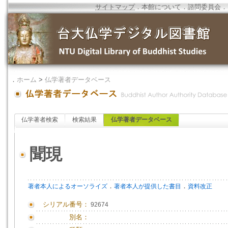
サイトマップ
．
本館について
．
諮問委員会
．
．
ホーム
>
仏学著者データベース
仏学著者検索
検索結果
仏学著者データベース
聞現
．
．
著者本人によるオーソライズ
著者本人が提供した書目
資料改正
シリアル番号：
92674
別名：