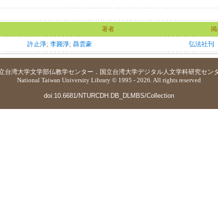
著者
掲
許止淨
;
李圓淨
;
聶雲豪
弘法社刊
立台湾大学
文学部仏教学センター
．
国立台湾大学デジタル人文学科研究セン
National Taiwan University Library © 1995 - 2026. All rights reserved
doi:10.6681/NTURCDH.DB_DLMBS/Collection