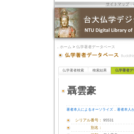
サイトマップ
．
．
ホーム
>
仏学著者データベース
仏学著者検索
検索結果
仏学著者デ
聶雲豪
．
著者本人によるオーソライズ
著者本人
シリアル番号：
95531
別名：