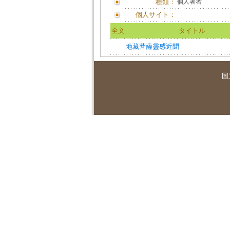
種類：
個人著者
個人サイト：
全文
タイトル
地藏菩薩靈感近聞
国