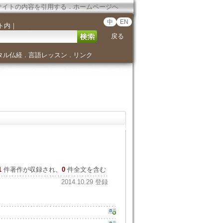
サイトの内容を引用する
．
ホームページへ
中
EN
ト内
｜
戻る
タル仏経
言語レッスン
リンク
．
．
1
件著作が収録され、
0
件全文を含む
2014.10.29 登録