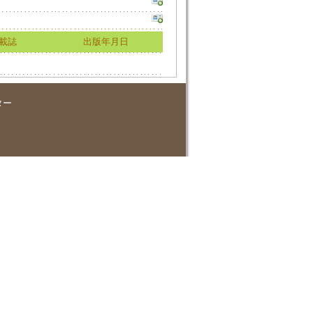
載誌
出版年月日
ター