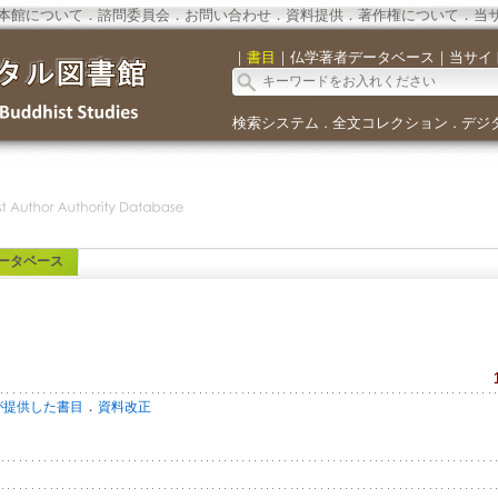
本館について
．
諮問委員会
．
お問い合わせ
．
資料提供
．
著作権について
．
当
｜
書目
｜
仏学著者データベース
｜
当サイ
検索システム
全文コレクション
デジ
．
．
ータベース
．
が提供した書目
資料改正