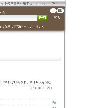
サイトの内容を引用する
．
ホームページへ
中
EN
ト内
｜
戻る
タル仏経
言語レッスン
リンク
．
．
1
件著作が収録され、
0
件全文を含む
2014.10.29 登録