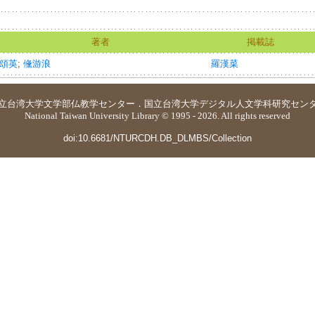
著者
掲載誌
頌英
;
儵游浪
羅漢菜
立台湾大学
文学部仏教学センター
．
国立台湾大学デジタル人文学科研究セン
National Taiwan University Library © 1995 - 2026. All rights reserved
doi:10.6681/NTURCDH.DB_DLMBS/Collection