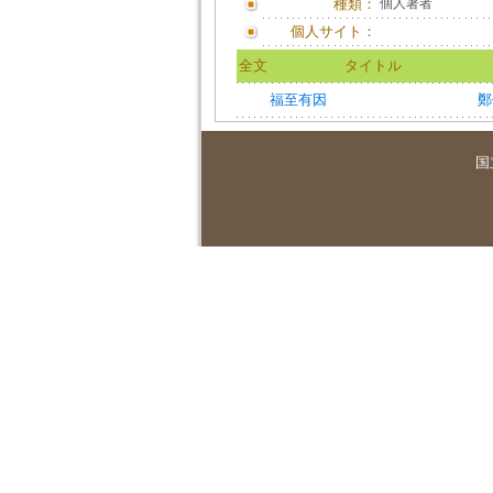
種類：
個人著者
個人サイト：
全文
タイトル
福至有因
鄭
国