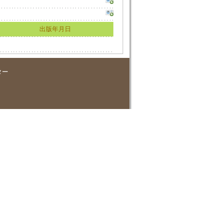
出版年月日
ター