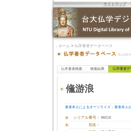
サイトマップ
．
．
ホーム
>
仏学著者データベース
仏学著者検索
検索結果
仏学著者デ
儵游浪
．
著者本人によるオーソライズ
著者本人
シリアル番号：
96018
別名：