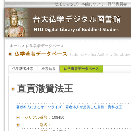
サイトマップ
．
本館について
．
諮問委員会
．
．
ホーム
>
仏学著者データベース
仏学著者検索
検索結果
仏学著者データベース
直貢澈贊法王
．
．
著者本人によるオーソライズ
著者本人が提供した書目
資料改正
シリアル番号：
108450
別名：