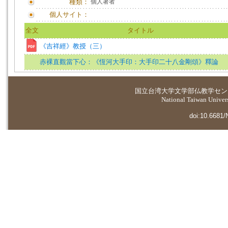
種類：
個人著者
個人サイト：
全文
タイトル
《吉祥經》教授（三）
赤裸直觀當下心：《恆河大手印：大手印二十八金剛頌》釋論
国立台湾大学
文学部仏教学セン
National Taiwan Universi
doi:10.6681