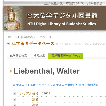
サイトマップ
．
本館について
．
諮問委員会
．
．
ホーム
>
仏学著者データベース
仏学著者検索
検索結果
仏学著者データベース
Liebenthal, Walter
．
．
著者本人によるオーソライズ
著者本人が提供した書目
資料改正
シリアル番号：
11658
別名：
種類：