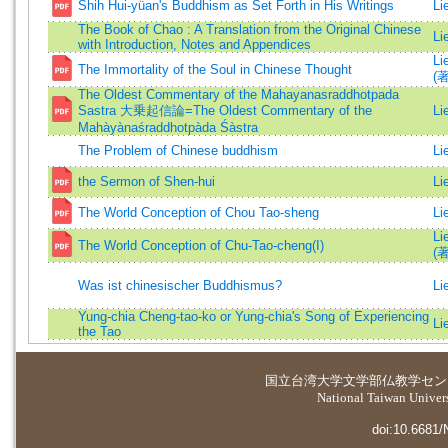
Shih Hui-yüan's Buddhism as Set Forth in His Writings
Li
The Book of Chao : A Translation from the Original Chinese
Li
with Introduction, Notes and Appendices
Li
The Immortality of the Soul in Chinese Thought
(著
The Oldest Commentary of the Mahayanasraddhotpada
Sastra 大乗起信論=The Oldest Commentary of the
Li
Mahàyànaśraddhotpàda Śàstra
The Problem of Chinese buddhism
Li
the Sermon of Shen-hui
Li
The World Conception of Chou Tao-sheng
Li
Li
The World Conception of Chu-Tao-cheng(I)
(著
Was ist chinesischer Buddhismus?
Li
Yung-chia Cheng-tao-ko or Yung-chia's Song of Experiencing
Li
the Tao
国立台湾大学
文学部仏教学セン
National Taiwan Universi
doi:10.6681