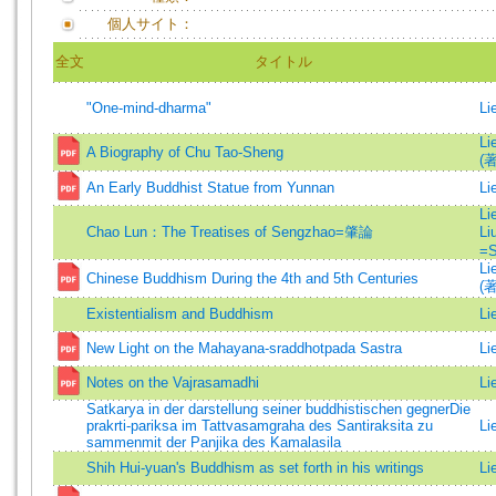
個人サイト：
全文
タイトル
"One-mind-dharma"
Li
Li
A Biography of Chu Tao-Sheng
(著
An Early Buddhist Statue from Yunnan
Li
Li
Chao Lun：The Treatises of Sengzhao=肇論
Li
=S
Li
Chinese Buddhism During the 4th and 5th Centuries
(著
Existentialism and Buddhism
Li
New Light on the Mahayana-sraddhotpada Sastra
Li
Notes on the Vajrasamadhi
Li
Satkarya in der darstellung seiner buddhistischen gegnerDie
prakrti-pariksa im Tattvasamgraha des Santiraksita zu
Li
sammenmit der Panjika des Kamalasila
Shih Hui-yuan's Buddhism as set forth in his writings
Li