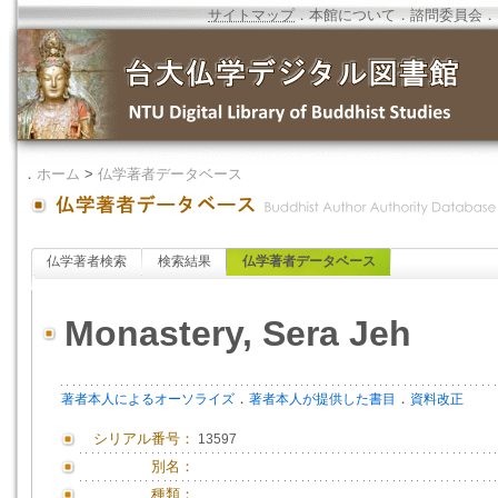
サイトマップ
．
本館について
．
諮問委員会
．
．
ホーム
>
仏学著者データベース
仏学著者検索
検索結果
仏学著者データベース
Monastery, Sera Jeh
．
．
著者本人によるオーソライズ
著者本人が提供した書目
資料改正
シリアル番号：
13597
別名：
種類：