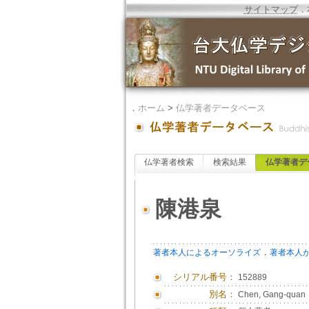
サイトマップ
．
．
ホーム
>
仏学著者データベース
仏学著者検索
検索結果
仏学著者デ
陳港泉
．
著者本人によるオーソライズ
著者本人
シリアル番号：
152889
別名：
Chen, Gang-quan