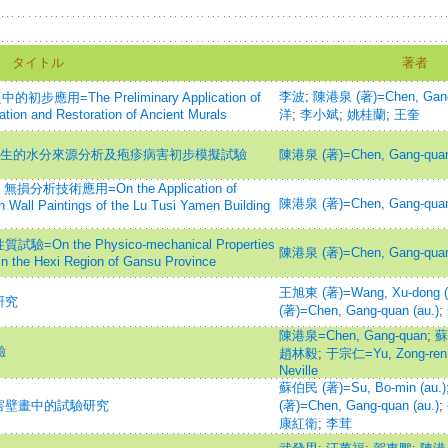
タイトル
著者
李波
;
陳港泉 (著)=Chen, Gang-
應用=The Preliminary Application of
tion and Restoration of Ancient Murals
洋
;
李小斌
;
姚桂蘭
;
王奎
發生的水分來源分析及疱疹病害初步模擬試驗
陳港泉 (著)=Chen, Gang-quan 
技術應用=On the Application of
陳港泉 (著)=Chen, Gang-quan 
on Wall Paintings of the Lu Tusi Yamen Building
the Physico-mechanical Properties
陳港泉 (著)=Chen, Gang-quan 
in the Hexi Region of Gansu Province
王旭東 (著)=Wang, Xu-dong (
研究
(著)=Chen, Gang-quan (au.)
;
陳港泉=Chen, Gang-quan
;
蘇
驗
趙林毅
;
于宗仁=Yu, Zong-ren
Neville
蘇伯民 (著)=Su, Bo-min (au.)
害壁畫中的試驗研究
(著)=Chen, Gang-quan (au.)
;
康紅衛
;
李茸