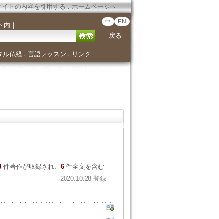
サイトの内容を引用する
．
ホームページへ
中
EN
ト内
｜
戻る
タル仏経
言語レッスン
リンク
．
．
8
件著作が収録され、
6
件全文を含む
2020.10.28 登録