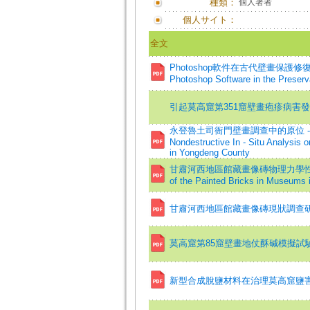
種類：
個人著者
個人サイト：
全文
Photoshop軟件在古代壁畫保護修復中的初步
Photoshop Software in the Preserva
引起莫高窟第351窟壁畫疱疹病害
永登魯土司衙門壁畫調查中的原位 - 無損分析
Nondestructive In - Situ Analysis 
in Yongdeng County
甘肅河西地區館藏畫像磚物理力學性質試驗=On 
of the Painted Bricks in Museums 
甘肅河西地區館藏畫像磚現狀調查
莫高窟第85窟壁畫地仗酥碱模擬試
新型合成脫鹽材料在治理莫高窟鹽