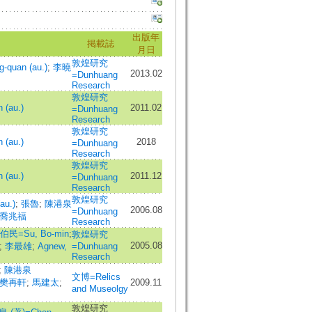
出版年
掲載誌
月日
敦煌研究
quan (au.)
;
李曉
2013.02
=Dunhuang
Research
敦煌研究
(au.)
2011.02
=Dunhuang
Research
敦煌研究
(au.)
2018
=Dunhuang
Research
敦煌研究
(au.)
2011.12
=Dunhuang
Research
敦煌研究
au.)
;
張魯
;
陳港泉
2006.08
=Dunhuang
喬兆福
Research
伯民=Su, Bo-min
;
敦煌研究
2005.08
;
李最雄
;
Agnew,
=Dunhuang
Research
;
陳港泉
文博=Relics
樊再軒
;
馬建太
;
2009.11
and Museolgy
敦煌研究