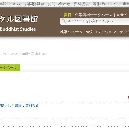
本館について
．
諮問委員会
．
お問い合わせ
．
資料提供
．
著作権について
．
当
｜
書目
｜
仏学著者データベース
｜
当サイ
検索システム
全文コレクション
デジ
．
．
ータベース
．
が提供した書目
資料改正