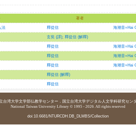
ル
著者
入法
釋從信
海潮音=Hai Ch
玄奘 (譯)
;
釋從信 (解釋)
釋從信
海潮音=Hai Ch
釋從信
海潮音=Hai Ch
釋從信
海潮音=Hai Ch
釋從信 (解釋)
釋從信
立台湾大学
文学部仏教学センター
．
国立台湾大学デジタル人文学科研究セン
National Taiwan University Library © 1995 - 2026. All rights reserved
doi:10.6681/NTURCDH.DB_DLMBS/Collection