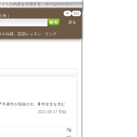
サイトの内容を引用する
．
ホームページへ
中
EN
ト内
｜
戻る
タル仏経
言語レッスン
リンク
．
．
7
件著作が収録され、
0
件全文を含む
2021.09.17 登録