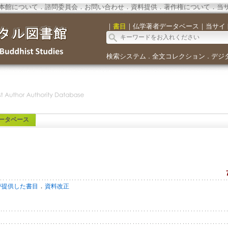
本館について
．
諮問委員会
．
お問い合わせ
．
資料提供
．
著作権について
．
当
｜
書目
｜
仏学著者データベース
｜
当サイ
検索システム
全文コレクション
デジ
．
．
ータベース
．
が提供した書目
資料改正