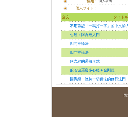
種類：
個人著者
個人サイト：
全文
タイト
不用強記「一碼打一字」的中文輸
心經：阿含經入門
四句推論法
四句推論法
阿含經的邏輯形式
般若波羅蜜多心經＋金剛經
圓覺經：總持一切佛法的修行法門
国