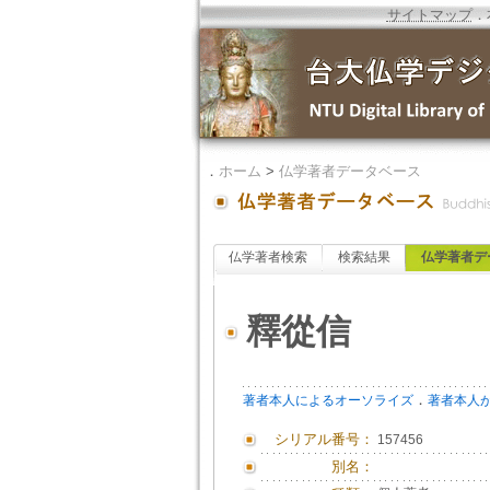
サイトマップ
．
．
ホーム
>
仏学著者データベース
仏学著者検索
検索結果
仏学著者デ
釋從信
．
著者本人によるオーソライズ
著者本人
シリアル番号：
157456
別名：