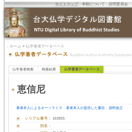
サイトマップ
．
本館について
．
諮問委員会
．
．
ホーム
>
仏学著者データベース
仏学著者検索
検索結果
仏学著者データベース
恵信尼
．
．
著者本人によるオーソライズ
著者本人が提供した書目
資料改正
シリアル番号：
163955
別名：