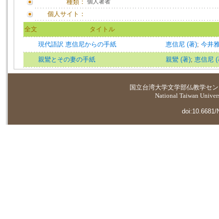
種類：
個人著者
個人サイト：
全文
タイトル
現代語訳 恵信尼からの手紙
恵信尼 (著)
;
今井雅晴 
親鸞とその妻の手紙
親鸞 (著)
;
恵信尼 (
国立台湾大学
文学部仏教学セン
National Taiwan Universi
doi:10.6681