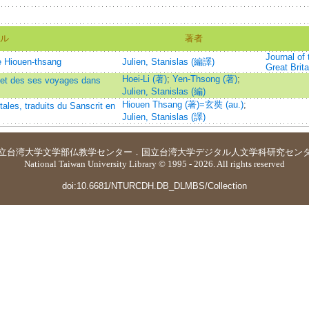
ル
著者
Journal of 
e Hiouen-thsang
Julien, Stanislas (編譯)
Great Brita
Hoei-Li (著)
;
Yen-Thsong (著)
;
g et des ses voyages dans
Julien, Stanislas (編)
Hiouen Thsang (著)=玄奘 (au.)
;
ales, traduits du Sanscrit en
Julien, Stanislas (譯)
立台湾大学
文学部仏教学センター
．
国立台湾大学デジタル人文学科研究セン
National Taiwan University Library © 1995 - 2026. All rights reserved
doi:10.6681/NTURCDH.DB_DLMBS/Collection