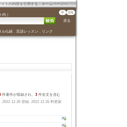
サイトの内容を引用する
．
ホームページへ
中
EN
ト内
｜
戻る
タル仏経
言語レッスン
リンク
．
．
3
件著作が収録され、
3
件全文を含む
2022.12.26 登録, 2022.12.26 料更新