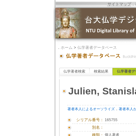
サイトマップ
．
．
ホーム
>
仏学著者データベース
仏学著者検索
検索結果
仏学著者デ
Julien, Stanis
．
著者本人によるオーソライズ
著者本人
シリアル番号：
165755
別名：
種類：
個人著者