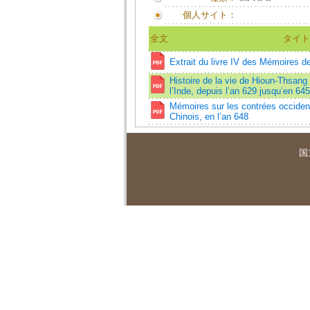
個人サイト：
全文
タイト
Extrait du livre IV des Mémoires d
Histoire de la vie de Hioun-Thsan
l’Inde, depuis l’an 629 jusqu’en 645
Mémoires sur les contrées occident
Chinois, en l’an 648
国