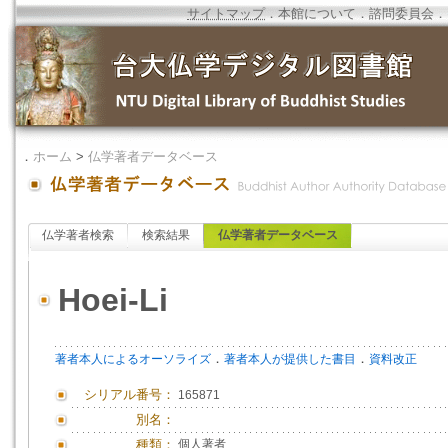
サイトマップ
．
本館について
．
諮問委員会
．
．
ホーム
>
仏学著者データベース
仏学著者検索
検索結果
仏学著者データベース
Hoei-Li
．
．
著者本人によるオーソライズ
著者本人が提供した書目
資料改正
シリアル番号：
165871
別名：
種類：
個人著者