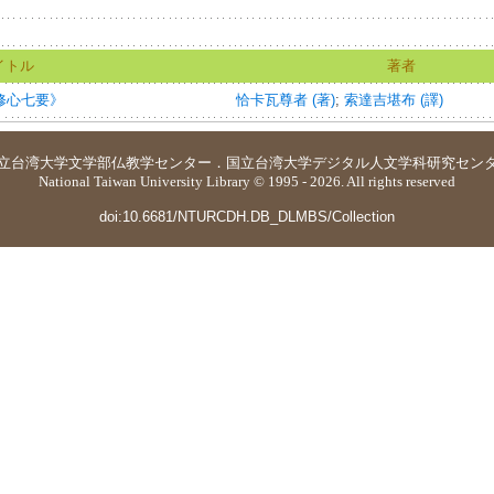
イトル
著者
g=《修心七要》
恰卡瓦尊者 (著)
;
索達吉堪布 (譯)
立台湾大学
文学部仏教学センター
．
国立台湾大学デジタル人文学科研究セン
National Taiwan University Library © 1995 - 2026. All rights reserved
doi:10.6681/NTURCDH.DB_DLMBS/Collection