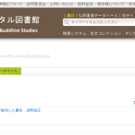
本館について
．
諮問委員会
．
お問い合わせ
．
資料提供
．
著作権について
．
当
｜
書目
｜
仏学著者データベース
｜
当サイ
検索システム
全文コレクション
デジ
．
．
ータベース
．
が提供した書目
資料改正