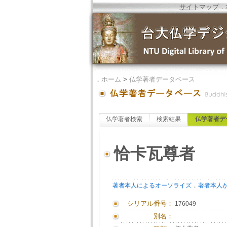
サイトマップ
．
．
ホーム
>
仏学著者データベース
仏学著者検索
検索結果
仏学著者デ
恰卡瓦尊者
．
著者本人によるオーソライズ
著者本人
シリアル番号：
176049
別名：