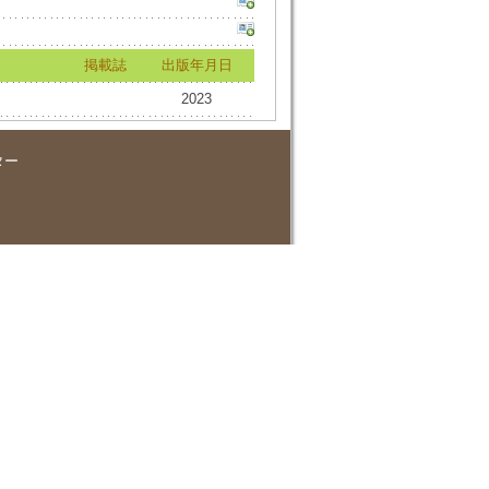
掲載誌
出版年月日
2023
ター