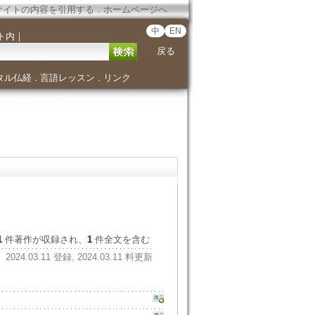
サイトの内容を引用する
．
ホームページへ
中
EN
ト内
｜
戻る
タル仏経
言語レッスン
リンク
．
．
1
件著作が収録され、
1
件全文を含む
2024.03.11 登録, 2024.03.11 料更新