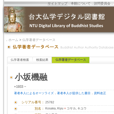
サイトマップ
．
本館について
．
諮問委員会
．
．
ホーム
>
仏学著者データベース
仏学著者検索
検索結果
仏学著者データベース
小坂機融
+1933 ~
．
．
著者本人によるオーソライズ
著者本人が提供した書目
資料改正
シリアル番号：
25782
別名：
Kosaka, Kiyu
=
コサカ, キユウ