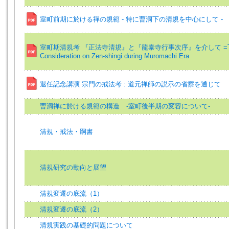
室町前期に於ける禪の規範 - 特に曹洞下の清規を中心にして -
室町期清規考 『正法寺清規』と『龍泰寺行事次序』を介して =T
Consideration on Zen-shingi during Muromachi Era
退任記念講演 宗門の戒法考 : 道元禅師の説示の省察を通じて
曹洞禅に於ける規範の構造 ‐室町後半期の変容について‐
清規・戒法・嗣書
清規研究の動向と展望
清規変遷の底流（1）
清規変遷の底流（2）
清規実践の基礎的問題について