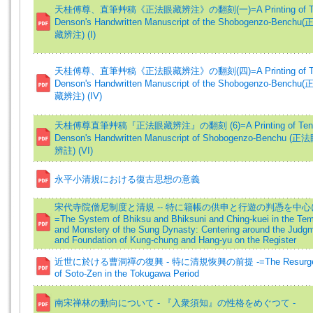
天桂傅尊、直筆艸稿《正法眼藏辨注》の翻刻(一)=A Printing of Te
Denson's Handwritten Manuscript of the Shobogenzo-Bench
藏辨注) (I)
天桂傅尊、直筆艸稿《正法眼藏辨注》の翻刻(四)=A Printing of Te
Denson's Handwritten Manuscript of the Shobogenzo-Bench
藏辨注) (IV)
天桂傅尊直筆艸稿『正法眼藏辨注』の翻刻 (6)=A Printing of Tenk
Denson's Handwritten Manuscript of Shobogenzo-Benchu (
辨註) (VI)
永平小清規における復古思想の意義
宋代寺院僧尼制度と清規 -- 特に籍帳の供申と行遊の判憑を中心
=The System of Bhiksu and Bhiksuni and Ching-kuei in the Te
and Monstery of the Sung Dynasty: Centering around the Judg
and Foundation of Kung-chung and Hang-yu on the Register
近世に於ける曹洞禪の復興 - 特に清規恢興の前提 -=The Resurge
of Soto-Zen in the Tokugawa Period
南宋禅林の動向について - 『入衆須知』の性格をめぐつて -