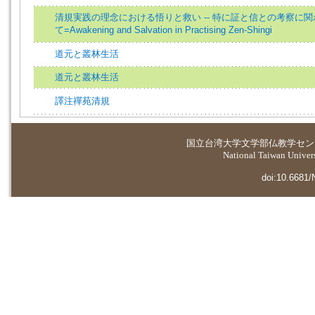
清規実践の理念における悟りと救い -- 特に証と信との考察に関
て=Awakening and Salvation in Practising Zen-Shingi
道元と叢林生活
道元と叢林生活
譯注禪苑清規
国立台湾大学
文学部仏教学セン
National Taiwan Universi
doi:10.6681