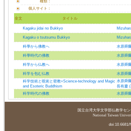
種類：
個人サイト：
全文
タイトル
Kagaku jidai no Bukkyo
Mizuhara
Kagaku o tsutsumu Bukkyo
Mizuhara
科學から佛教へ
水原舜
科學時代の佛教
水原舜
科学から仏教へ
水原舜
科学を包む仏教
水原舜
水原舜爾 (著
科学技術と呪術と密教=Science-technology and Magic
and Esoteric Buddhism
長有慶 (著)
科学時代の佛教
水原舜
国立台湾大学
文学部仏教学セン
National Taiwan Universi
doi:10.6681