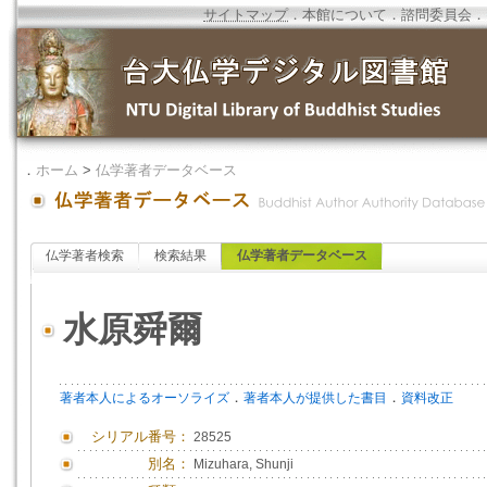
サイトマップ
．
本館について
．
諮問委員会
．
．
ホーム
>
仏学著者データベース
仏学著者検索
検索結果
仏学著者データベース
水原舜爾
．
．
著者本人によるオーソライズ
著者本人が提供した書目
資料改正
シリアル番号：
28525
別名：
Mizuhara, Shunji