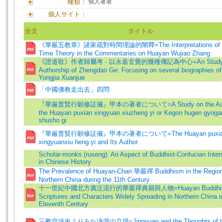
種類：
個人著者
個人サイト：
全文
タイトル
《華嚴五教章》諸家疏對時間理論的闡釋=The Interpretations of 
Time Theory in the Commentaries on Huayan Wujiao Zhang
《證道歌》作者歸屬考 - 以永嘉玄覺的幾種傳記為中心=An Study o
Authorship of Zhengdao Ge: Focusing on several biographies of
Yongjia Xuanjue
「中國佛教走出去」四問
『華厳普賢行願修証儀』甲本の著者について=A Study on the Auth
the Huayan puxian xingyuan xiuzheng yi or Kegon hugen gyoga
shusho gi
『華厳普賢行願修証儀』甲本の著者について=The Huayan puxia
xingyuanxiu heng yi and Its Author
Scholar-monks (ruseng): An Aspect of Buddhist-Confucian Inter
in Chinese History
The Prevalence of Huayan-Chan 華嚴禪 Buddhism in the Region
Northern China during the 11th Century
十一世紀中國北方廣泛流行的華嚴禪典籍與人物=Huayan Buddhis
Scriptures and Characters Widely Spreading in Northern China i
Eleventh Century
三教交渉史よりみた浄源の立場=Jingyuan and the Thoughts of t