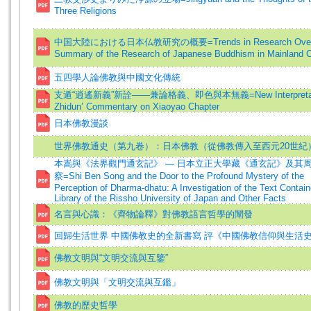
Three Religions
中国大陸における日本仏教研究の概要=Trends in Research Overs
Summary of the Research of Japanese Buddhism in Mainland 
五四學人論佛教與中國文化傳統
支遁“逍遙新義”新詮——兼論格義、即色與本無義=New Interpretati
Zhidun’ Commentary on Xiaoyao Chapter
日本佛教漫談
世界佛教通史（第九卷）：日本佛教（從佛教傳入至西元20世紀
本嵩與《法界觀門通玄記》 — 日本立正大學藏《通玄記》及其
察=Shi Ben Song and the Door to the Profound Mystery of the
Perception of Dharma-dhatu: A Investigation of the Text Contain
Library of the Rissho University of Japan and Other Facts
名言與心識：《齊物論釋》對佛教語言哲學的闡發
回歸生活世界 中國佛教史的全新書寫 評《中國佛教信仰與生活
佛教文明與“文明交流與互鑒”
佛教文明與「文明交流與互鑑」
佛教的歷史哲學