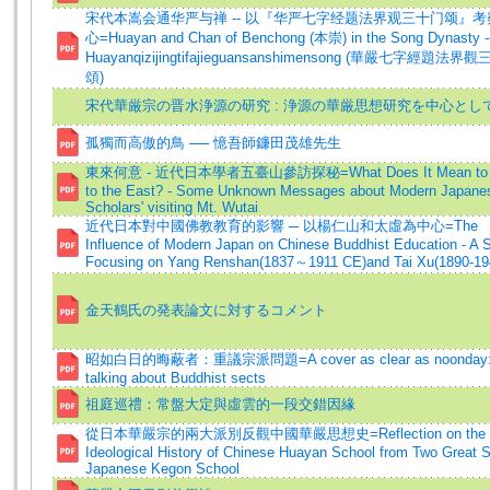
宋代本嵩会通华严与禅 -- 以『华严七字经题法界观三十门颂』
心=Huayan and Chan of Benchong (本崇) in the Song Dynasty -
Huayanqizijingtifajieguansanshimensong (華嚴七字經題法界
頌)
宋代華厳宗の晋水浄源の研究 : 浄源の華厳思想研究を中心とし
孤獨而高傲的鳥 ── 憶吾師鐮田茂雄先生
東來何意 - 近代日本學者五臺山參訪探秘=What Does It Mean to
to the East? - Some Unknown Messages about Modern Japane
Scholars' visiting Mt. Wutai
近代日本對中國佛教教育的影響 ─ 以楊仁山和太虛為中心=The
Influence of Modern Japan on Chinese Buddhist Education - A 
Focusing on Yang Renshan(1837～1911 CE)and Tai Xu(1890-19
金天鶴氏の発表論文に対するコメント
昭如白日的晦蔽者：重議宗派問題=A cover as clear as noonday: 
talking about Buddhist sects
祖庭巡禮：常盤大定與虛雲的一段交錯因緣
從日本華嚴宗的兩大派別反觀中國華嚴思想史=Reflection on the
Ideological History of Chinese Huayan School from Two Great S
Japanese Kegon School