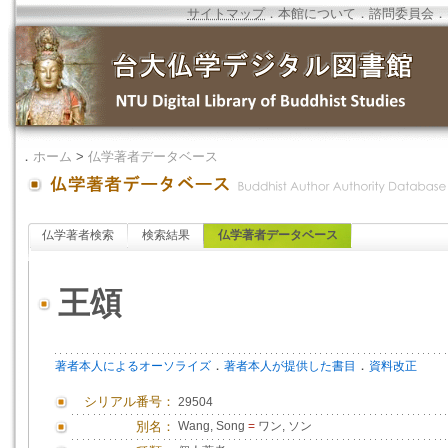
サイトマップ
．
本館について
．
諮問委員会
．
．
ホーム
>
仏学著者データベース
仏学著者検索
検索結果
仏学著者データベース
王頌
．
．
著者本人によるオーソライズ
著者本人が提供した書目
資料改正
シリアル番号：
29504
別名：
Wang, Song
=
ワン, ソン