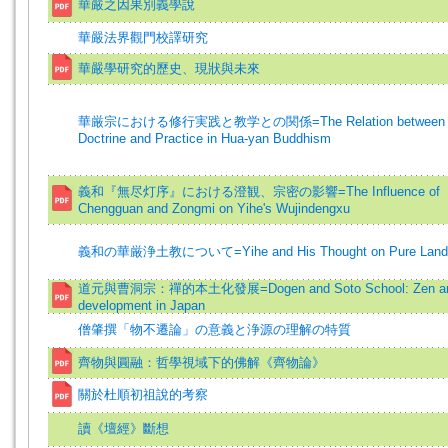
華嚴之因果別義學說
華嚴法界觀門校譯研究
華嚴學研究的歷史、現狀與未來
華厳宗における修行実践と教学との関係=The Relation between
Doctrine and Practice in Hua-yan Buddhism
義和『無尽灯序』における澄観、宗密の影響=The Influence of
Chengguan and Zongmi on Yihe's Wujindengxu
義和の華厳浄土教について=Yihe and His Thought on Pure Land
道元與曹洞宗：禪的本土化發展=Dogen and Soto School: Zen and
development in Japan
僧肇撰「物不遷論」の意義と浄源の理解の特質
齊物與圓融：哲學視域下的佛解《齊物論》
關於杜順初祖說的考察
讀《壇經》斷想