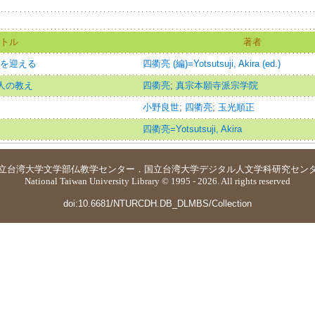
トル
著者
正月を迎える
四衢亮 (編)=Yotsutsuji, Akira (ed.)
聖人の教え
四衢亮
;
真宗本願寺派宗学院
小野良世
;
四衢亮
;
玉光順正
四衢亮=Yotsutsuji, Akira
立台湾大学
文学部仏教学センター
．
国立台湾大学デジタル人文学科研究セン
National Taiwan University Library © 1995 - 2026. All rights reserved
doi:10.6681/NTURCDH.DB_DLMBS/Collection