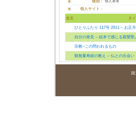
種類：
個人著者
個人サイト：
全文
タイ
ひとりふたり 117号 2011 -- お
自分の発見 -- 絵本で感じる親鸞
宗教--この問われるもの
観無量寿経の教え -- 仏との出会い
国