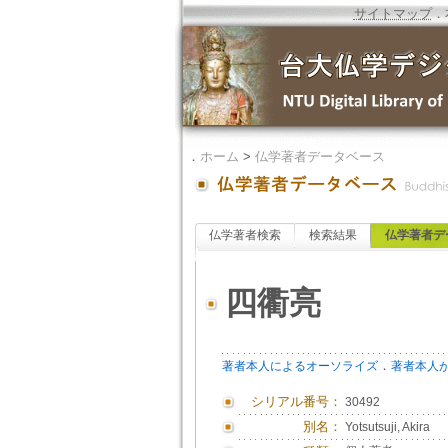
サイトマップ
．
．
ホーム
>
仏学著者データベース
仏学著者検索
検索結果
仏学著者デ
四衢亮
．
著者本人によるオーソライズ
著者本人
シリアル番号：
30492
別名：
Yotsutsuji, Akira