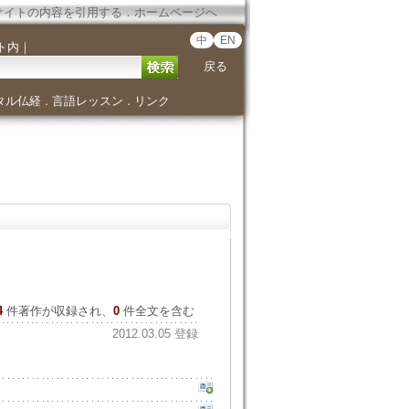
サイトの内容を引用する
．
ホームページへ
中
EN
ト内
｜
戻る
タル仏経
言語レッスン
リンク
．
．
4
件著作が収録され、
0
件全文を含む
2012.03.05 登録