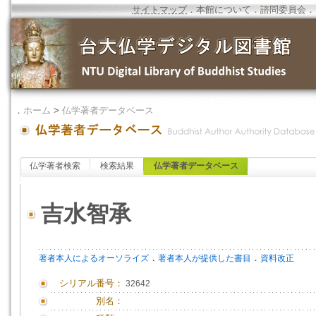
サイトマップ
．
本館について
．
諮問委員会
．
．
ホーム
>
仏学著者データベース
仏学著者検索
検索結果
仏学著者データベース
吉水智承
．
．
著者本人によるオーソライズ
著者本人が提供した書目
資料改正
シリアル番号：
32642
別名：