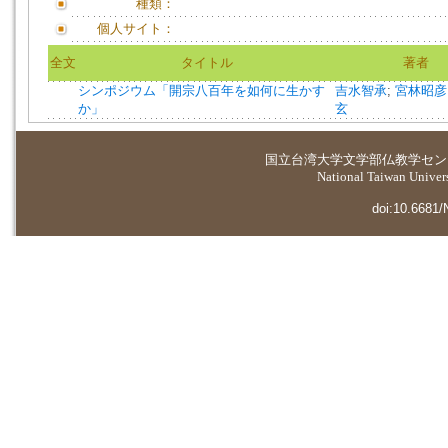
種類：
個人サイト：
全文
タイトル
著者
シンポジウム「開宗八百年を如何に生かす
吉水智承
;
宮林昭彦
か」
玄
国立台湾大学
文学部仏教学セン
National Taiwan Universi
doi:10.6681