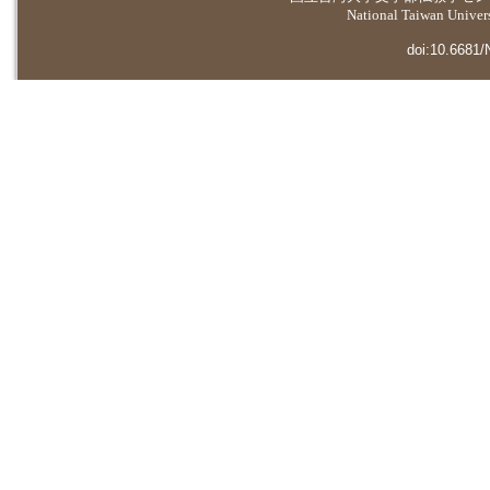
National Taiwan Universi
doi:10.6681