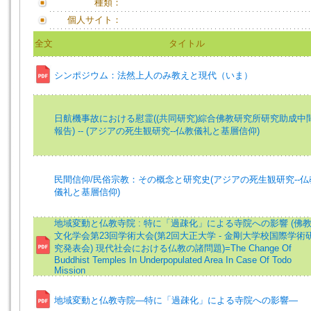
種類：
個人サイト：
全文
タイトル
シンポジウム：法然上人のみ教えと現代（いま）
日航機事故における慰霊((共同研究)綜合佛教研究所研究助成中
報告) -- (アジアの死生観研究--仏教儀礼と基層信仰)
民間信仰/民俗宗教：その概念と研究史(アジアの死生観研究--仏
儀礼と基層信仰)
地域変動と仏教寺院 : 特に「過疎化」による寺院への影響 (佛
文化学会第23回学術大会(第2回大正大学 - 金剛大学校国際学術
究発表会) 現代社会における仏教の諸問題)=The Change Of
Buddhist Temples In Underpopulated Area In Case Of Todo
Mission
地域変動と仏教寺院―特に「過疎化」による寺院への影響―