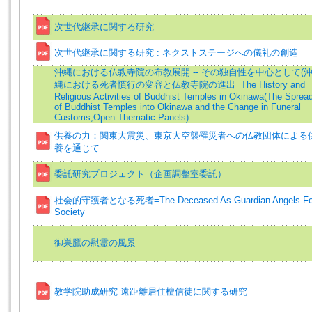
次世代継承に関する研究
次世代継承に関する研究 : ネクストステージへの儀礼の創造
沖縄における仏教寺院の布教展開 -- その独自性を中心として(
縄における死者慣行の変容と仏教寺院の進出=The History and
Religious Activities of Buddhist Temples in Okinawa(The Sprea
of Buddhist Temples into Okinawa and the Change in Funeral
Customs,Open Thematic Panels)
供養の力：関東大震災、東京大空襲罹災者への仏教団体による
養を通じて
委託研究プロジェクト（企画調整室委託）
社会的守護者となる死者=The Deceased As Guardian Angels Fo
Society
御巣鷹の慰霊の風景
教学院助成研究 遠距離居住檀信徒に関する研究