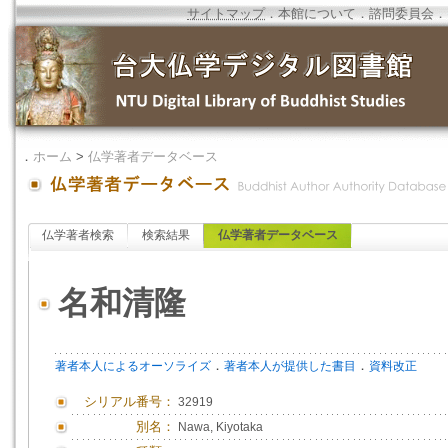
サイトマップ
．
本館について
．
諮問委員会
．
．
ホーム
>
仏学著者データベース
仏学著者検索
検索結果
仏学著者データベース
名和清隆
．
．
著者本人によるオーソライズ
著者本人が提供した書目
資料改正
シリアル番号：
32919
別名：
Nawa, Kiyotaka