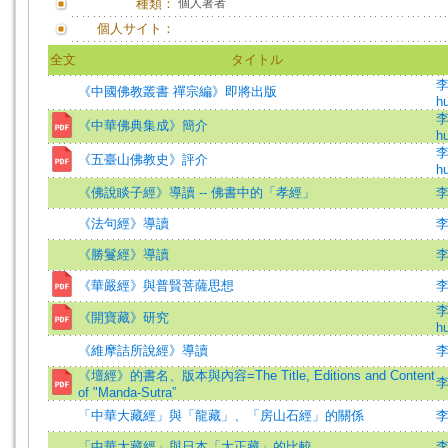
種類：
個人著者
個人サイト：
全文
タイトル
李
《中國佛教叢書 禪宗編》即將出版
hu
李
《中華佛典集成》簡介
hu
李
《五臺山佛教史》評介
hu
《佛說睒子經》導讀 -- 佛書中的「孝經」
《法句經》導讀
《勝鬘經》導讀
《華嚴經》與普賢菩薩思想
李
《開寶藏》研究
hu
《維摩詰所說經》導讀
《壇經》的書名、版本與內容=The Title, Editions and Content
李
of "Manda-Sutra”
「中華大藏經」與「龍藏」、「房山石經」的關係
李
「中華大藏經」與日本「大正藏」的比較
李