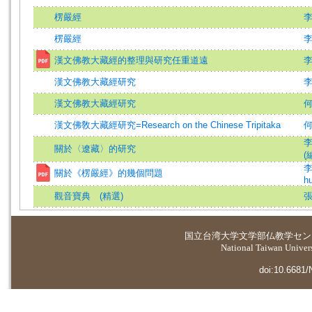
楞嚴經
楞嚴經
漢文佛教大藏經的整理與研究任重道遠
漢文佛教大藏經研究
漢文佛教大藏經研究
漢文佛敎大藏經研究=Research on the Chinese Tripitaka
李
關於〈遼藏〉的研究
(
李
關於《楞嚴經》的幾個問題
hu
觀音寶典 (精選)
国立台湾大学
文学部仏教学セン
National Taiwan Universi
doi:10.6681