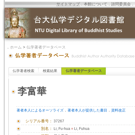
サイトマップ
．
本館について
．
諮問委員会
．
．
ホーム
>
仏学著者データベース
仏学著者検索
検索結果
仏学著者データベース
李富華
．
．
著者本人によるオーソライズ
著者本人が提供した書目
資料改正
シリアル番号：
37267
別名：
Li, Fu-hua
=
Li, Fuhua