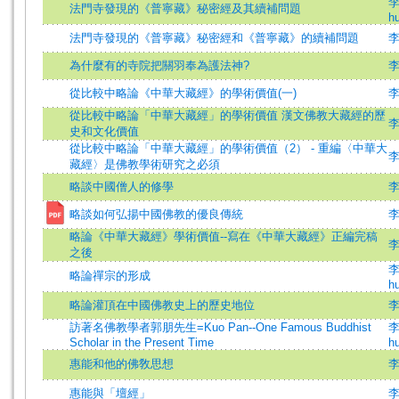
李
法門寺發現的《普寧藏》秘密經及其續補問題
hu
法門寺發現的《普寧藏》秘密經和《普寧藏》的續補問題
為什麼有的寺院把關羽奉為護法神?
從比較中略論《中華大藏經》的學術價值(一)
從比較中略論「中華大藏經」的學術價值 漢文佛教大藏經的歷
李
史和文化價值
從比較中略論「中華大藏經」的學術價值（2） - 重編〈中華大
李
藏經〉是佛教學術研究之必須
略談中國僧人的修學
略談如何弘揚中國佛教的優良傳統
略論《中華大藏經》學術價值--寫在《中華大藏經》正編完稿
之後
李
略論禪宗的形成
hu
略論灌頂在中國佛教史上的歷史地位
訪著名佛教學者郭朋先生=Kuo Pan--One Famous Buddhist
李
Scholar in the Present Time
hu
惠能和他的佛敎思想
惠能與「壇經」
李