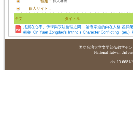
種類：
個人著者
個人サイト：
全文
タイトル
搖擺在心學、佛學與宗法倫理之間 -- 論袁宗道的內在人格
孟祥榮 (
衝突=On Yuan Zongdao's Intrincis Character Conflicting
(au.)
;
国立台湾大学
文学部仏教学セン
National Taiwan Universi
doi:10.6681