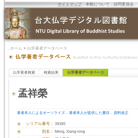
サイトマップ
．
本館について
．
諮問委員会
．
．
ホーム
>
仏学著者データベース
仏学著者検索
検索結果
仏学著者データベース
孟祥榮
．
．
著者本人によるオーソライズ
著者本人が提供した書目
資料改正
シリアル番号：
39395
別名：
Meng, Xiang-rong