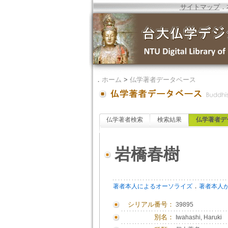
サイトマップ
．
．
ホーム
>
仏学著者データベース
仏学著者検索
検索結果
仏学著者デ
岩橋春樹
．
著者本人によるオーソライズ
著者本人
シリアル番号：
39895
別名：
Iwahashi, Haruki