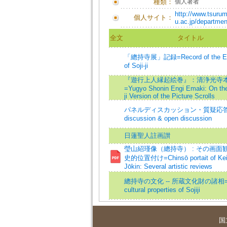
種類：
個人著者
http://www.tsurum
個人サイト：
u.ac.jp/departmen
全文
タイトル
「總持寺展」記録=Record of the Exh
of Soji-ji
『遊行上人縁起絵巻』：清浄光寺
=Yugyo Shonin Engi Emaki: On th
ji Version of the Picture Scrolls
パネルディスカッション・質疑応答=
discussion & open discussion
日蓮聖人註画讃
瑩山紹瑾像（總持寺） : その画面
史的位置付け=Chinsō portait of Kei
Jōkin: Several artistic reviews
總持寺の文化 -- 所蔵文化財の諸相=
cultural properties of Sojiji
国