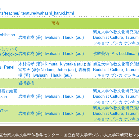
i-
ts/teacher/literature/iwahashi_haruki.html
著者
鶴見大学仏教文化研究所紀要=Bulle
ibition
岩橋春樹 (著)=Iwahashi, Haruki (au.)
Buddhist Culture, Tsu
ッキョウ ブンカ ケンキ
本について
岩橋春樹 (著)=Iwahashi, Haruki (au.)
佛敎藝術=Ars buddhi
e Shojoko-
木村清孝 (著)=Kimura, Kiyotaka (au.)
;
納
鶴見大学仏教文化研究所紀要=Bulle
Panel
富常天 (著)=Nodomi, Joten (au.)
;
岩橋春
Buddhist Culture, Tsu
樹 (著)=Iwahashi, Haruki (au.)
ッキョウ ブンカ ケンキ
岩橋春樹
鶴見大学仏教文化研究所紀要=Bulle
観察と絵画
岩橋春樹 (著)=Iwahashi, Haruki (au.)
Buddhist Culture, Tsu
zan
ッキョウ ブンカ ケンキ
鶴見大学仏教文化研究所紀要=Bulle
The
岩橋春樹 (著)=Iwahashi, Haruki (au.)
Buddhist Culture, Tsu
ッキョウ ブンカ ケンキ
立台湾大学
文学部仏教学センター
．
国立台湾大学デジタル人文学科研究セン