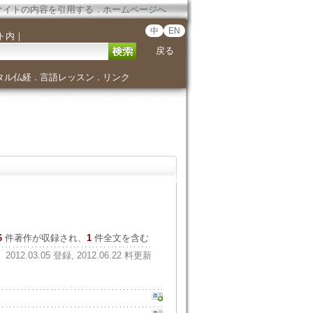
サイトの内容を引用する
．
ホームページへ
中
EN
ト内
｜
戻る
タル仏経
言語レッスン
リンク
．
．
6
件著作が収録され、
1
件全文を含む
2012.03.05 登録, 2012.06.22 料更新