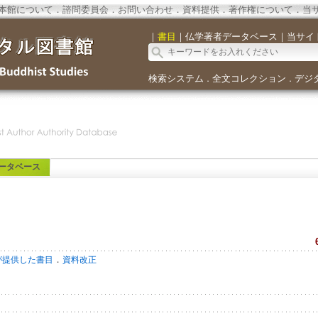
本館について
．
諮問委員会
．
お問い合わせ
．
資料提供
．
著作権について
．
当
｜
書目
｜
仏学著者データベース
｜
当サイ
検索システム
全文コレクション
デジ
．
．
ータベース
．
が提供した書目
資料改正