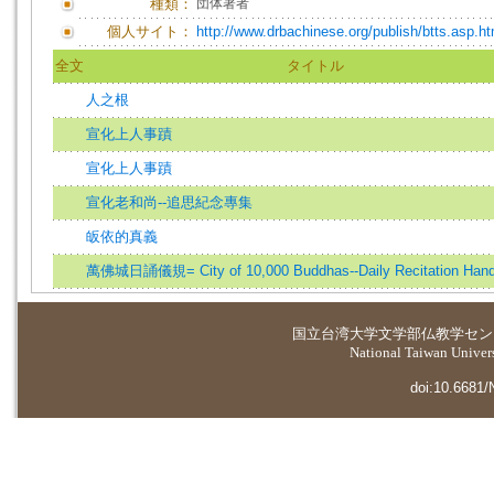
種類：
団体著者
個人サイト：
http://www.drbachinese.org/publish/btts.asp.ht
全文
タイトル
人之根
宣化上人事蹟
宣化上人事蹟
宣化老和尚--追思紀念專集
皈依的真義
萬佛城日誦儀規= City of 10,000 Buddhas--Daily Recitation Han
国立台湾大学
文学部仏教学セン
National Taiwan Universi
doi:10.6681