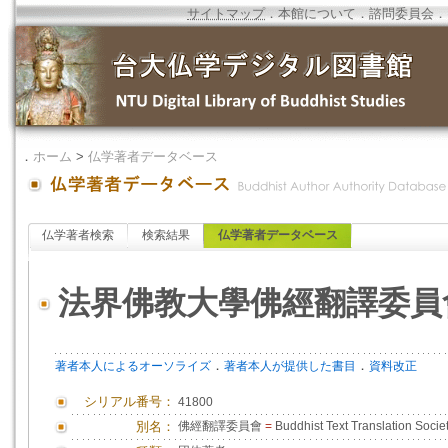
サイトマップ
．
本館について
．
諮問委員会
．
．
ホーム
>
仏学著者データベース
仏学著者検索
検索結果
仏学著者データベース
法界佛教大學佛經翻譯委員
．
．
著者本人によるオーソライズ
著者本人が提供した書目
資料改正
シリアル番号：
41800
別名：
佛經翻譯委員會
=
Buddhist Text Translation Socie