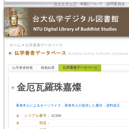
サイトマップ
．
本館について
．
諮問委員会
．
．
ホーム
>
仏学著者データベース
仏学著者検索
検索結果
仏学著者データベース
金厄瓦羅珠嘉燦
．
．
著者本人によるオーソライズ
著者本人が提供した書目
資料改正
シリアル番号：
42368
別名：