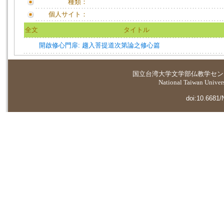
種類：
個人サイト：
全文
タイトル
開啟修心門扉: 趨入菩提道次第論之修心篇
国立台湾大学
文学部仏教学セン
National Taiwan Universi
doi:10.6681