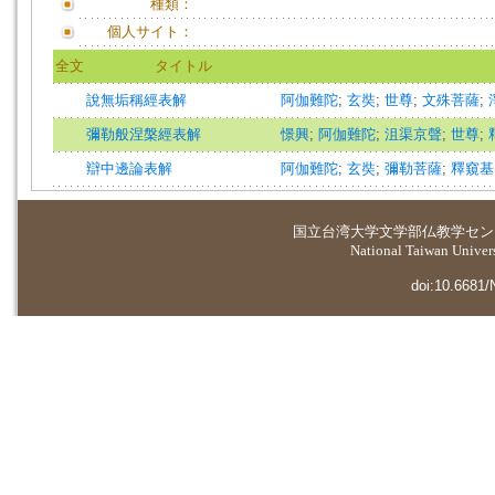
種類：
個人サイト：
全文
タイトル
說無垢稱經表解
阿伽難陀
;
玄奘
;
世尊
;
文殊菩薩
;
彌勒般涅槃經表解
憬興
;
阿伽難陀
;
沮渠京聲
;
世尊
;
辯中邊論表解
阿伽難陀
;
玄奘
;
彌勒菩薩
;
釋窺基
国立台湾大学
文学部仏教学セン
National Taiwan Universi
doi:10.6681