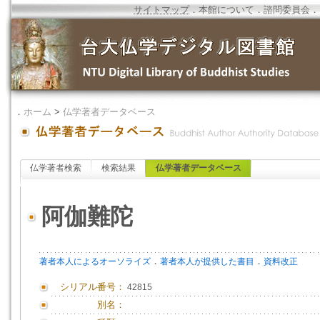
サイトマップ
．
本館について
．
諮問委員会
．
．
ホーム
>
仏学著者データベース
仏学著者検索
検索結果
仏学著者データベース
阿伽難陀
．
．
著者本人によるオーソライズ
著者本人が提供した書目
資料改正
シリアル番号：
42815
別名：