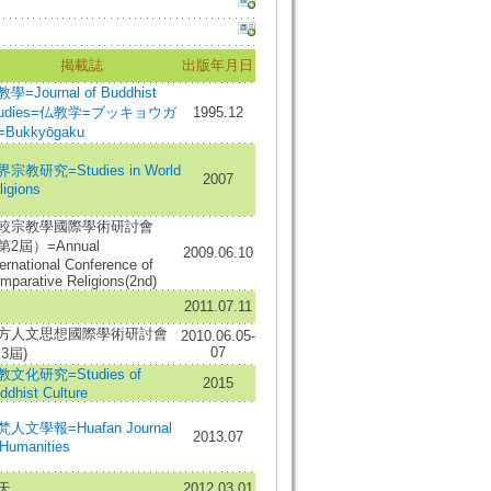
掲載誌
出版年月日
學=Journal of Buddhist
tudies=仏教学=ブッキョウガ
1995.12
Bukkyōgaku
宗教研究=Studies in World
2007
ligions
較宗教學國際學術研討會
第2屆）=Annual
2009.06.10
ternational Conference of
mparative Religions(2nd)
2011.07.11
方人文思想國際學術研討會
2010.06.05-
07
3屆)
教文化研究=Studies of
2015
ddhist Culture
人文學報=Huafan Journal
2013.07
 Humanities
天
2012.03.01