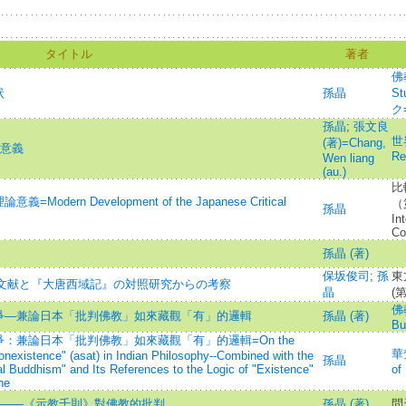
タイトル
著者
佛教
状
孫晶
S
ク=
孫晶
;
張文良
世界
(著)=Chang,
論意義
Re
Wen liang
(au.)
比
rn Development of the Japanese Critical
（
孫晶
In
Co
孫晶 (著)
保坂俊司
;
孫
東
回教文献と『大唐西域記』の対照研究からの考察
晶
(第
佛
爭—兼論日本「批判佛教」如來藏觀「有」的邏輯
孫晶 (著)
Bu
：兼論日本「批判佛教」如來藏觀「有」的邏輯=On the
華梵
onexistence" (asat) in Indian Philosophy--Combined with the
孫晶
l Buddhism" and Its References to the Logic of "Existence"
of
ne
）——《示教千則》對佛教的批判
孫晶 (著)
問