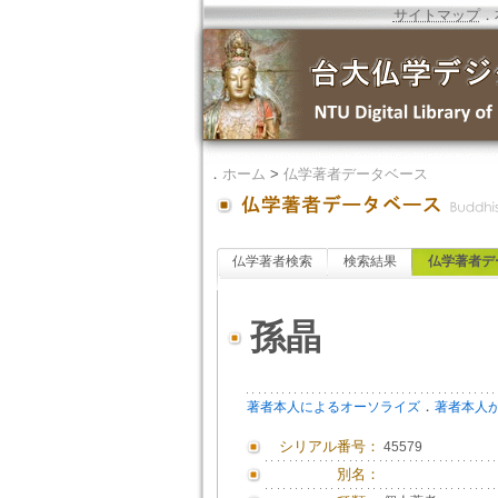
サイトマップ
．
．
ホーム
>
仏学著者データベース
仏学著者検索
検索結果
仏学著者デ
孫晶
．
著者本人によるオーソライズ
著者本人
シリアル番号：
45579
別名：