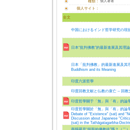
種類：
個人著者
個人サイト：
全文
中国におけるインド哲学研究の現
日本“批判佛教”的最新進展及其理
日本「批判佛教」的最新進展及其理論意義=Mode
Buddhism and its Meaning
印度六派哲學
印度回教文献と仏教の衰亡 -- 
印度哲學關于「無」與「有」的論
印度哲學關於「無」與「有」的論爭
Debate of "Existence" (sat) and "N
Discussion about Japanese "Critica
(sat) in the Tathāgatagarbha-Doctri
商羯羅是“假面的佛教徒”嗎？（二