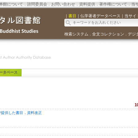
本館について
．
諮問委員会
．
お問い合わせ
．
資料提供
．
著作権について
．
当
｜
書目
｜
仏学著者データベース
｜
当サイ
検索システム
全文コレクション
デジ
．
．
ータベース
1
．
が提供した書目
資料改正