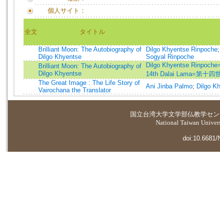
個人サイト：
全文
タイトル
Brilliant Moon: The Autobiography of
Dilgo Khyentse Rinpoche
Dilgo Khyentse
Sogyal Rinpoche
Dilgo Khyentse Rinp
Brilliant Moon: The Autobiography of
Dilgo Khyentse
14th Dalai Lama=第
The Great Image : The Life Story of
Ani Jinba Palmo
;
Dilgo K
Vairochana the Translator
国立台湾大学
文学部仏教学セン
National Taiwan Universi
doi:10.6681