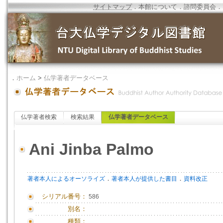
サイトマップ
．
本館について
．
諮問委員会
．
．
ホーム
>
仏学著者データベース
仏学著者検索
検索結果
仏学著者データベース
Ani Jinba Palmo
．
．
著者本人によるオーソライズ
著者本人が提供した書目
資料改正
シリアル番号：
586
別名：
種類：