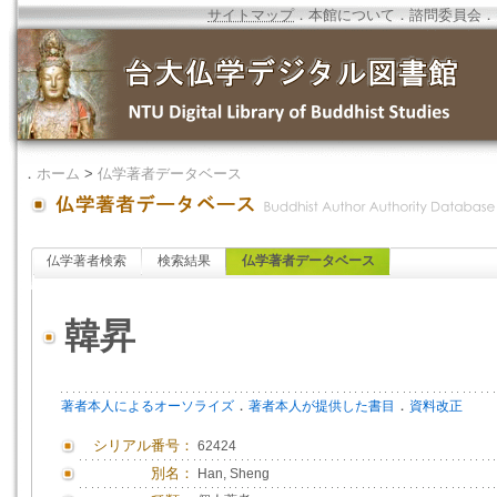
サイトマップ
．
本館について
．
諮問委員会
．
．
ホーム
>
仏学著者データベース
仏学著者検索
検索結果
仏学著者データベース
韓昇
．
．
著者本人によるオーソライズ
著者本人が提供した書目
資料改正
シリアル番号：
62424
別名：
Han, Sheng