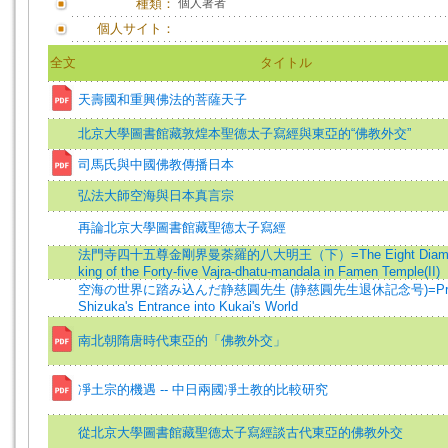
種類：
個人著者
個人サイト：
全文
タイトル
天壽國和重興佛法的菩薩天子
北京大學圖書館藏敦煌本聖德太子寫經與東亞的“佛教外交”
司馬氏與中國佛教傳播日本
弘法大師空海與日本真言宗
再論北京大學圖書館藏聖德太子寫經
法門寺四十五尊金剛界曼荼羅的八大明王（下）=The Eight Diamo
king of the Forty-five Vajra-dhatu-mandala in Famen Temple(II)
空海の世界に踏み込んだ静慈圓先生 (静慈圓先生退休記念号)=Pro
Shizuka's Entrance into Kukai's World
南北朝隋唐時代東亞的「佛教外交」
凈土宗的機遇 -- 中日兩國凈土教的比較研究
從北京大學圖書館藏聖德太子寫經談古代東亞的佛教外交