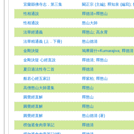
宜蘭縣佛寺志．第三集
闞正宗 (主編)
;
釋知泉 (編寫)
;
性相通說
釋德清=釋憨山
性相通說
憨山大師
法華經通義
釋憨山
;
高永霄
法華精通義 (上．下冊)
憨山德清
金剛決疑
鳩摩羅什=Kumarajiva
;
釋德清
金剛決疑 心經直說
釋德清
;
釋憨山
夏日過法性寺二首
釋德清
般若心經五家註
釋紫柏
;
釋憨山
高僧憨山大師選集
釋憨山
圓覺經直解
釋憨山
圓覺經直解
釋憨山
圓覺經直解
憨山德清 (著)
楞伽遮食肉章筆記
釋德清