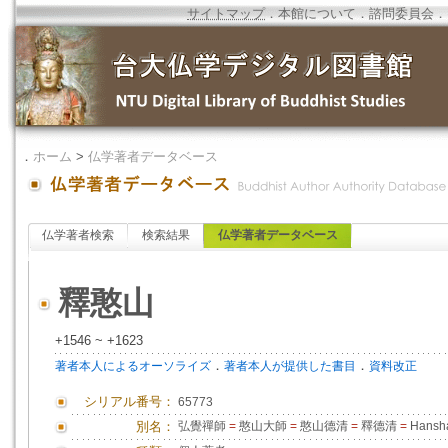
サイトマップ
．
本館について
．
諮問委員会
．
．
ホーム
>
仏学著者データベース
仏学著者検索
検索結果
仏学著者データベース
釋憨山
+1546 ~ +1623
．
．
著者本人によるオーソライズ
著者本人が提供した書目
資料改正
シリアル番号：
65773
別名：
弘覺禪師
=
憨山大師
=
憨山德清
=
釋德清
=
Hansh