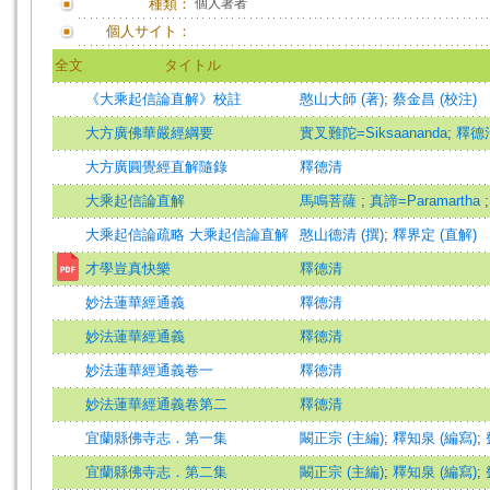
種類：
個人著者
個人サイト：
全文
タイトル
《大乘起信論直解》校註
憨山大師 (著)
;
蔡金昌 (校注)
大方廣佛華嚴經綱要
實叉難陀=Siksaananda
;
釋德
大方廣圓覺經直解隨錄
釋德清
大乘起信論直解
馬鳴菩薩
;
真諦=Paramartha
大乘起信論疏略 大乘起信論直解
憨山德清 (撰)
;
釋界定 (直解)
才學豈真快樂
釋德清
妙法蓮華經通義
釋德清
妙法蓮華經通義
釋德清
妙法蓮華經通義卷一
釋德清
妙法蓮華經通義卷第二
釋德清
宜蘭縣佛寺志．第一集
闞正宗 (主編)
;
釋知泉 (編寫)
;
宜蘭縣佛寺志．第二集
闞正宗 (主編)
;
釋知泉 (編寫)
;