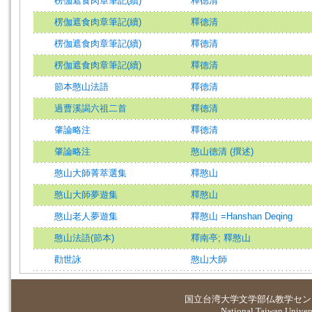
楞伽遮食肉章筆記(續)
釋德清
楞伽遮食肉章筆記(續)
釋德清
楞伽遮食肉章筆記(續)
釋德清
楞伽遮食肉章筆記(續)
釋德清
節本憨山法語
釋德清
過曹溪謁六祖二首
釋德清
肇論略注
釋德清
肇論略注
憨山德清 (撰述)
憨山大師菁萃選集
釋憨山
憨山大師夢遊集
釋憨山
憨山老人夢遊集
釋憨山 =Hanshan Deqing
憨山法語(節本)
釋南亭
;
釋憨山
勸世詠
憨山大師
国立台湾大学
文学部仏教学セン
National Taiwan Universi