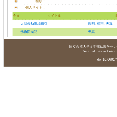
種類：
個人サイト：
全文
タイトル
大悲救劫道場緣引
現明
;
顯宗
;
天真
佛像開光記
天真
国立台湾大学
文学部仏教学セン
National Taiwan Universi
doi:10.6681