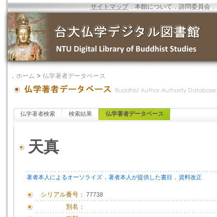
サイトマップ
．
本館について
．
諮問委員会
．
．
ホーム
>
仏学著者データベース
仏学著者検索
検索結果
仏学著者データベース
天真
．
．
著者本人によるオーソライズ
著者本人が提供した書目
資料改正
シリアル番号：
77738
別名：