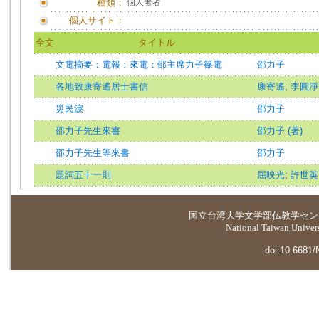
種類：
個人著者
個人サイト：
全文
タイトル
文電摘要：電報：來電：邵主席力子篠電
邵力子
各地致康寄遙居士書信
康寄遙
;
李圓淨
災民淚
邵力子
邵力子先生來書
邵力子 (著)
邵力子先生等來書
邵力子
題詞五十一則
屈映光
;
許世英
国立台湾大学
文学部仏教学セン
National Taiwan Universi
doi:10.6681