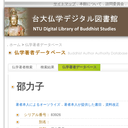
サイトマップ
．
本館について
．
諮問委員会
．
．
ホーム
>
仏学著者データベース
仏学著者検索
検索結果
仏学著者データベース
邵力子
．
．
著者本人によるオーソライズ
著者本人が提供した書目
資料改正
シリアル番号：
83926
別名：