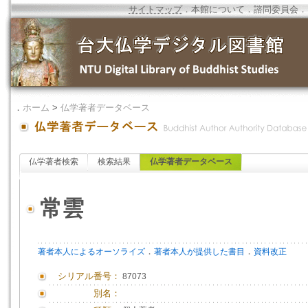
サイトマップ
．
本館について
．
諮問委員会
．
．
ホーム
>
仏学著者データベース
仏学著者検索
検索結果
仏学著者データベース
常雲
．
．
著者本人によるオーソライズ
著者本人が提供した書目
資料改正
シリアル番号：
87073
別名：