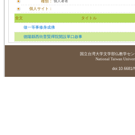
種類：
個人著者
個人サイト：
全文
タイトル
做一等事修身成佛
德陽縣西街普賢禪院開設單口啟事
国立台湾大学
文学部仏教学セン
National Taiwan Universi
doi:10.6681