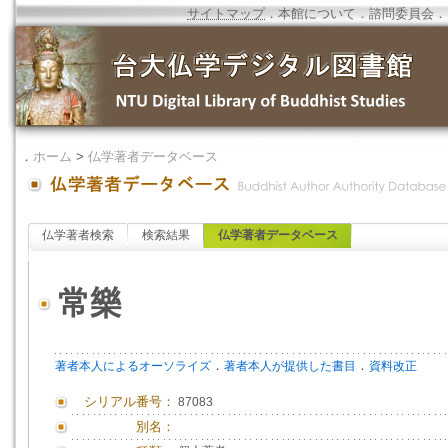
サイトマップ
．
本館について
．
諮問委員会
．
．
ホーム
>
仏学著者データベース
仏学著者検索
検索結果
仏学著者データベース
常樂
．
．
著者本人によるオーソライズ
著者本人が提供した書目
資料改正
シリアル番号：
87083
別名：