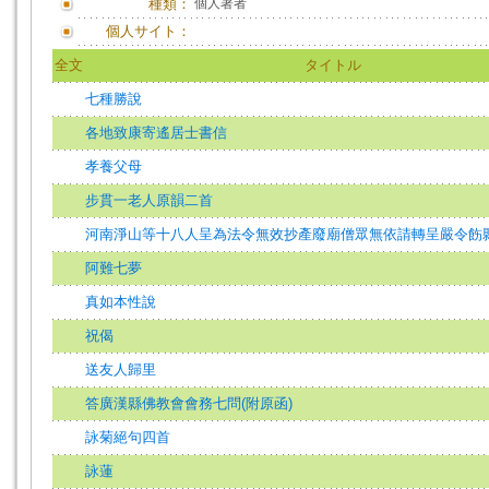
種類：
個人著者
個人サイト：
全文
タイトル
七種勝說
各地致康寄遙居士書信
孝養父母
步貫一老人原韻二首
河南淨山等十八人呈為法令無效抄產廢廟僧眾無依請轉呈嚴令飭
阿難七夢
真如本性說
祝偈
送友人歸里
答廣漢縣佛教會會務七問(附原函)
詠菊絕句四首
詠蓮