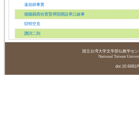
遠祖師事實
德陽縣西街普賢禪院開設單口啟事
辯明空見
讚詞二則
国立台湾大学
文学部仏教学セン
National Taiwan Universi
doi:10.6681