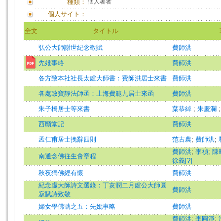
種類：
個人著者
個人サイト：
全文
タイトル
弘公大師謝世紀念敬賦
費師洪
先妣事略
費師洪
各方致本社社長太虛大師書：費師洪居士來書
費師洪
各處致寶靜法師函：上海費範九居士來函
費師洪
朱子橋居士等來書
葉恭綽
;
朱慶瀾
西願堂記
費師洪
孟仁甫居士挽辭四則
范古農
;
費師洪
;
費師洪
;
李禎
;
陳
南通念佛往生會章程
徐義[?]
秋夜獨佛經有懷
費師洪
紀念虛大師詩文選錄：丁亥潤二月虛公大師圓
費師洪
寂賦詩致敬
婦女學佛號之五：先妣事略
費師洪
費師洪
;
李圓淨
;