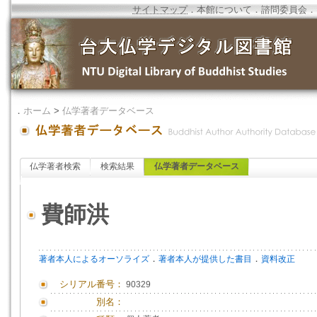
サイトマップ
．
本館について
．
諮問委員会
．
．
ホーム
>
仏学著者データベース
仏学著者検索
検索結果
仏学著者データベース
費師洪
．
．
著者本人によるオーソライズ
著者本人が提供した書目
資料改正
シリアル番号：
90329
別名：