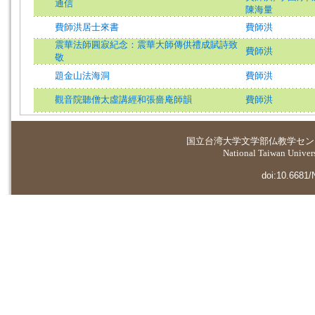
通信
陳海量
費師洪居士來書
費師洪
震華法師圓寂紀念：震華大師傳供禮成賦詩致
費師洪
敬
題金山法海洞
費師洪
觀音院聽僧太虛講經和張嗇庵師韻
費師洪
国立台湾大学
文学部仏教学セン
National Taiwan Universi
doi:10.6681