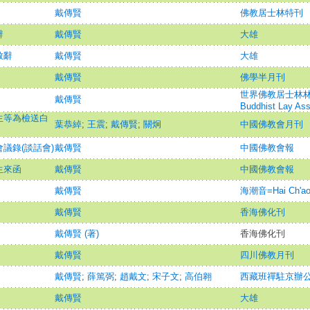
戴傳賢
佛教居士林特刊
辭
戴傳賢
大雄
致辭
戴傳賢
大雄
戴傳賢
佛學半月刊
世界佛教居士林林刊=Ma
戴傳賢
Buddhist Lay Ass
生等為檢送白
葉恭綽
;
王震
;
戴傳賢
;
關炯
中國佛教會月刊
議錄(談話會)
戴傳賢
中國佛教會報
生來函
戴傳賢
中國佛教會報
戴傳賢
海潮音=Hai Ch'ao
戴傳賢
香海佛化刊
戴傳賢 (著)
香海佛化刊
戴傳賢
四川佛教月刊
戴傳賢
;
薛篤弼
;
趙戴文
;
宋子文
;
高伯翱
西藏班禪駐京辦
戴傳賢
大雄