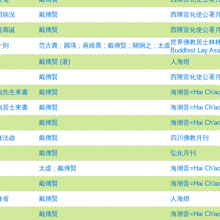
問病況
戴傳賢
西陲宣化使公署
賀壽誕
戴傳賢
西陲宣化使公署
世界佛教居士林林刊=Ma
十則
范古農
;
圓瑛
;
蔣維喬
;
戴傳賢
;
關炯之
;
太虛
Buddhist Lay Ass
戴傳賢 (著)
人海燈
戴傳賢
西陲宣化使公署
陶先生來書
戴傳賢
海潮音=Hai Ch'ao
陶居士來書
戴傳賢
海潮音=Hai Ch'ao
戴傳賢
海潮音=Hai Ch'ao
修法啟
戴傳賢
四川佛教月刊
戴傳賢
弘化月刊
太虛
;
戴傳賢
海潮音=Hai Ch'ao
戴傳賢
海潮音=Hai Ch'ao
修省
戴傳賢
人海燈
戴傳賢
海潮音=Hai Ch'ao