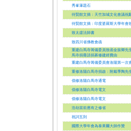
秀峯瀑題石
待賢館文摘：天竺加城文化會議祝
待賢館文摘：印度婆羅斯大學年會
致太虛法師書
致四川省佛教會函
重建白馬寺籌備委員致函金振卿先
馬寺捐冊請捐募修建經費由
重建白馬寺籌備委員會洛陽第一次會
重修洛陽白馬寺捐啟：附戴季陶先
倡修洛陽白馬寺通電
倡修洛陽白馬寺電文
倡修洛陽白馬寺電文
浩劫當前應有之修省
祝詞五則
國際大學年會為泰果爾大師作贊