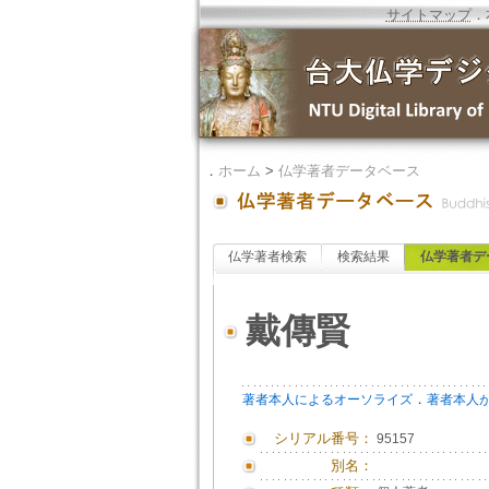
サイトマップ
．
．
ホーム
>
仏学著者データベース
仏学著者検索
検索結果
仏学著者デ
戴傳賢
．
著者本人によるオーソライズ
著者本人
シリアル番号：
95157
別名：