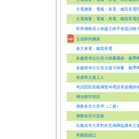
文電摘要：電報：來電：戴院長電
文電摘要：電報：來電：戴院長電
世界佛教居士林建立經手卷題詞錄
玉成和尚圓寂
各方來電：戴院長電
各處致本社社長大師書選錄：戴季
各處致本社社長太虛大師書：戴季
有感寄太虛上人
考試院院長戴傳賢等禮請章嘉國師
佛法救世頌詞
佛教各宗大意序（二篇）
佛教各宗大意敘
告隆昌寺大眾對於災禍降臨應有之
孝園寫經記