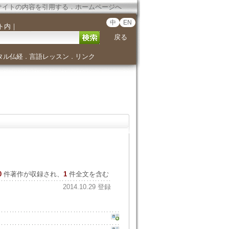
サイトの内容を引用する
．
ホームページへ
中
EN
ト内
｜
戻る
タル仏経
言語レッスン
リンク
．
．
0
件著作が収録され、
1
件全文を含む
2014.10.29 登録