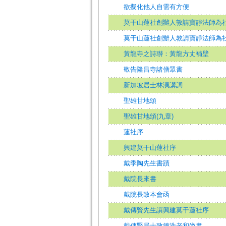
欲擬化他人自需有方便
莫干山蓮社創辦人敦請寶靜法師為
莫干山蓮社創辦人敦請寶靜法師為
黃龍寺之詩聨：黃龍方丈補壁
敬告隆昌寺諸僧眾書
新加坡居士林演講詞
聖雄甘地頌
聖雄甘地頌(九章)
蓮社序
興建莫干山蓮社序
戴季陶先生書蹟
戴院長來書
戴院長致本會函
戴傳賢先生譔興建莫干蓮社序
戴傳賢居士致德浩老和尚書