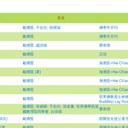
著者
戴傳賢
;
于右任
;
段祺瑞
佛學半月刊
戴傳賢
佛學半月刊
戴傳賢
;
趙洪鑄
覺有情
戴傳賢
正信
戴傳賢
海潮音=Hai Ch'ao
戴傳賢 (著)
海潮音=Hai Ch'ao
戴傳賢
海潮音=Hai Ch'ao
戴傳賢
海潮音=Hai Ch'ao
世界佛教居士林林刊=Ma
戴傳賢
Buddhist Lay Ass
戴傳賢
;
朱家驊
;
于右任
;
張道藩
;
世界佛學苑漢
覺有情
藏教理院同學會
;
白崇禧
歸京)
戴傳賢
西陲宣化使公署
長電
戴傳賢
西陲宣化使公署