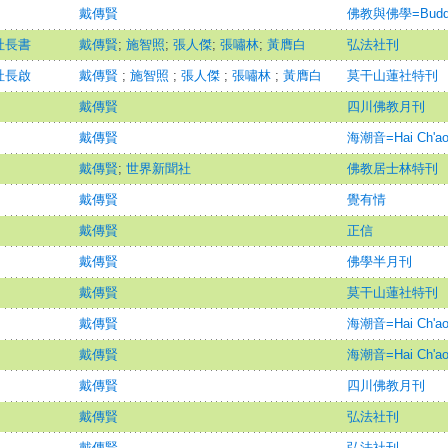
戴傳賢
佛教與佛學=Buddhi
社長書
戴傳賢
;
施智照
;
張人傑
;
張嘯林
;
黃膺白
弘法社刊
社長啟
戴傳賢
;
施智照
;
張人傑
;
張嘯林
;
黃膺白
莫干山蓮社特刊
戴傳賢
四川佛教月刊
戴傳賢
海潮音=Hai Ch'ao
戴傳賢
;
世界新聞社
佛教居士林特刊
戴傳賢
覺有情
戴傳賢
正信
戴傳賢
佛學半月刊
戴傳賢
莫干山蓮社特刊
戴傳賢
海潮音=Hai Ch'ao
戴傳賢
海潮音=Hai Ch'ao
戴傳賢
四川佛教月刊
戴傳賢
弘法社刊
戴傳賢
弘法社刊