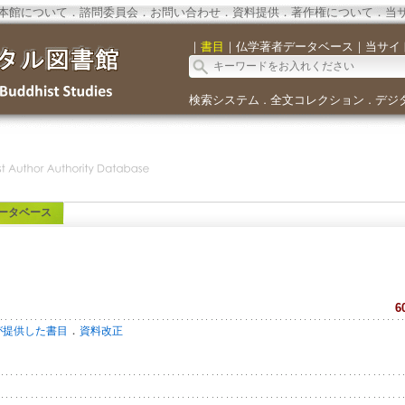
本館について
．
諮問委員会
．
お問い合わせ
．
資料提供
．
著作権について
．
当
｜
書目
｜
仏学著者データベース
｜
当サイ
検索システム
全文コレクション
デジ
．
．
ータベース
6
．
が提供した書目
資料改正