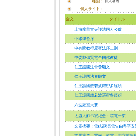
種類：
個人著者
個人サイト：
全文
タイトル
上海龍華古寺護法同人公啟
中印學會序
中有聞教得度密法序二則
中委戴傳賢電全國佛教徒
仁王護國法會發願文
仁王護國法會願文
仁王護國般若波羅密多經頌
仁王護國般若波羅蜜多經頌
六波羅蜜大要
太虛大師示寂紀念：唁電一束
文電摘要：電(戴院長電告由粵平安
文電摘要：電報：來電：南京戴院