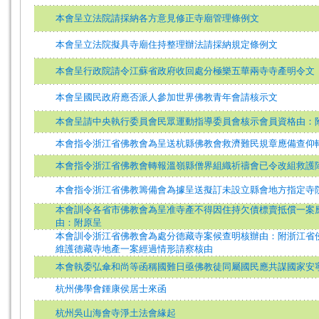
本會呈立法院請採納各方意見修正寺廟管理條例文
本會呈立法院擬具寺廟住持整理辦法請採納規定條例文
本會呈行政院請令江蘇省政府收回處分極樂五華兩寺寺產明令文
本會呈國民政府應否派人參加世界佛教青年會請核示文
本會呈請中央執行委員會民眾運動指導委員會核示會員資格由：
本會指令浙江省佛教會為呈送杭縣佛教會救濟難民規章應備查仰
本會指令浙江省佛教會轉報溫嶺縣僧界組織祈禱會已令改組救護
本會指令浙江省佛教籌備會為據呈送擬訂未設立縣會地方指定寺
本會訓令各省市佛教會為呈准寺產不得因住持欠債標賣抵償一案
由：附原呈
本會訓令浙江省佛教會為處分德藏寺案候查明核辦由：附浙江省
維護德藏寺地產一案經過情形請察核由
本會執委弘傘和尚等函稱國難日亟佛教徒同屬國民應共謀國家安
杭州佛學會鍾康侯居士來函
杭州吳山海會寺淨土法會緣起