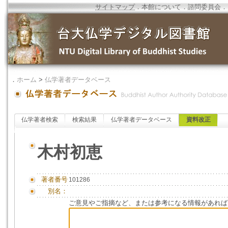
サイトマップ
．
本館について
．
諮問委員会
．
．
ホーム
>
仏学著者データベース
仏学著者検索
検索結果
仏学著者データベース
資料改正
木村初恵
著者番号
101286
別名：
ご意見やご指摘など、または参考になる情報があれば