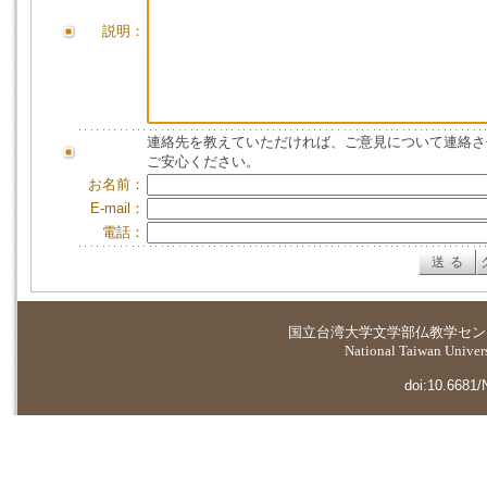
説明：
連絡先を教えていただければ、ご意見について連絡さ
ご安心ください。
お名前：
E-mail：
電話：
国立台湾大学
文学部仏教学セン
National Taiwan Universi
doi:10.6681