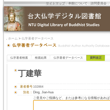
サイトマップ
．
本館について
．
諮問委員会
．
．
ホーム
>
仏学著者データベース
仏学著者検索
検索結果
仏学著者データベース
資料改正
丁建華
著者番号
102864
別名：
Ding, Jian-hua
ご意見やご指摘など、または参考になる情報があれば