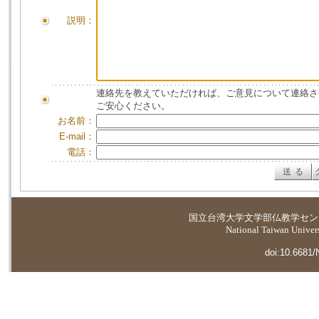
説明：
連絡先を教えていただければ、ご意見について連絡さ
ご安心ください。
お名前：
E-mail：
電話：
国立台湾大学
文学部仏教学セン
National Taiwan Universi
doi:10.6681