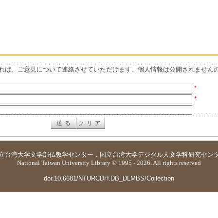
れば、ご意見について連絡させていただけます。個人情報は公開されません
*
*
立台湾大学
文学部仏教学センター
．
国立台湾大学デジタル人文学科研究セン
National Taiwan University Library © 1995 - 2026. All rights reserved
doi:10.6681/NTURCDH.DB_DLMBS/Collection