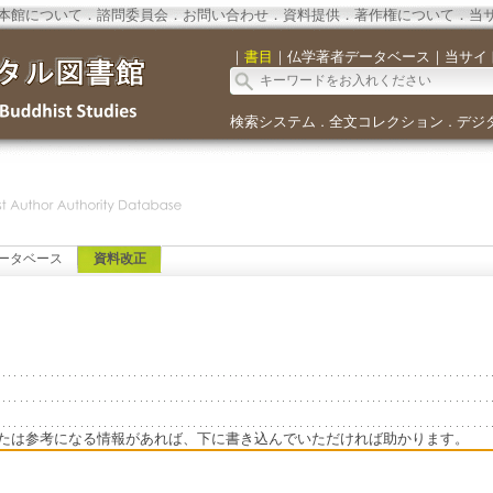
本館について
．
諮問委員会
．
お問い合わせ
．
資料提供
．
著作権について
．
当
｜
書目
｜
仏学著者データベース
｜
当サイ
検索システム
全文コレクション
デジ
．
．
ータベース
資料改正
たは参考になる情報があれば、下に書き込んでいただければ助かります。