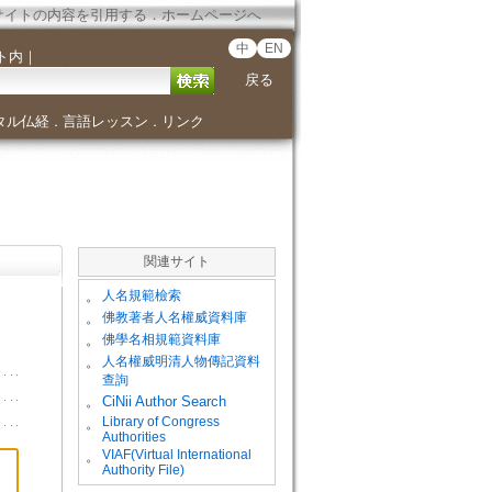
サイトの内容を引用する
．
ホームページへ
中
EN
ト内
｜
戻る
タル仏経
言語レッスン
リンク
．
．
関連サイト
。
人名規範檢索
。
佛教著者人名權威資料庫
。
佛學名相規範資料庫
。
人名權威明清人物傳記資料
查詢
。
CiNii Author Search
Library of Congress
。
Authorities
VIAF(Virtual International
。
Authority File)