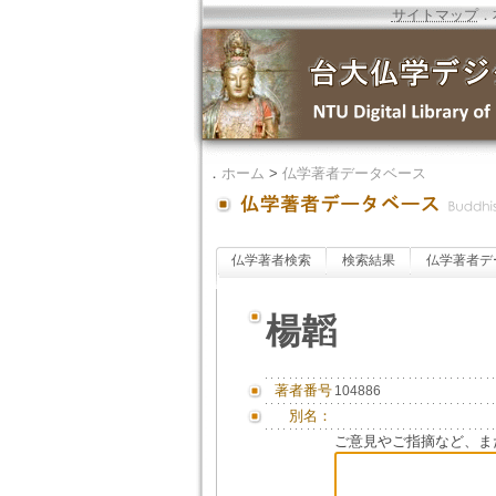
サイトマップ
．
．
ホーム
>
仏学著者データベース
仏学著者検索
検索結果
仏学著者デ
楊韜
著者番号
104886
別名：
ご意見やご指摘など、ま