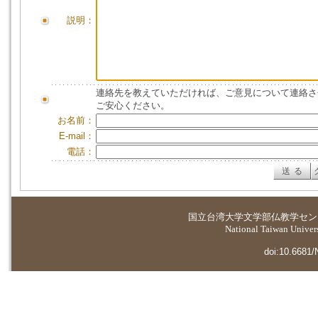
説明：
連絡先を教えていただければ、ご意見について連絡さ
ご安心ください。
お名前：
E-mail：
電話：
国立台湾大学
文学部仏教学セン
National Taiwan Universi
doi:10.6681