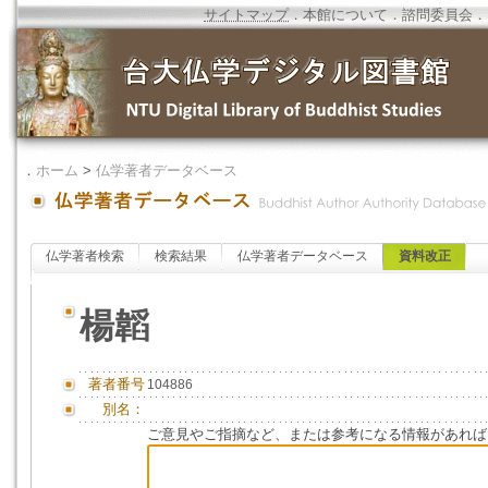
サイトマップ
．
本館について
．
諮問委員会
．
．
ホーム
>
仏学著者データベース
仏学著者検索
検索結果
仏学著者データベース
資料改正
楊韜
著者番号
104886
別名：
ご意見やご指摘など、または参考になる情報があれば