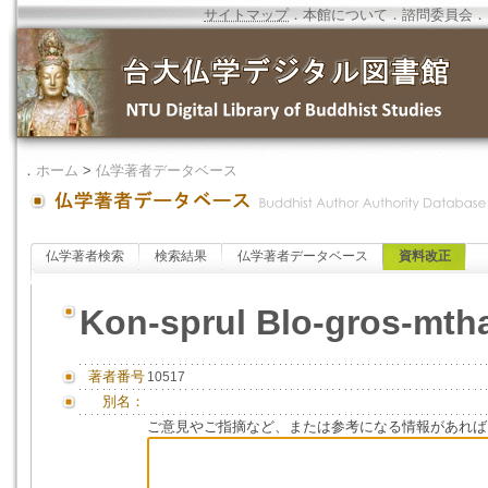
サイトマップ
．
本館について
．
諮問委員会
．
．
ホーム
>
仏学著者データベース
仏学著者検索
検索結果
仏学著者データベース
資料改正
Kon-sprul Blo-gros-mth
著者番号
10517
別名：
ご意見やご指摘など、または参考になる情報があれば