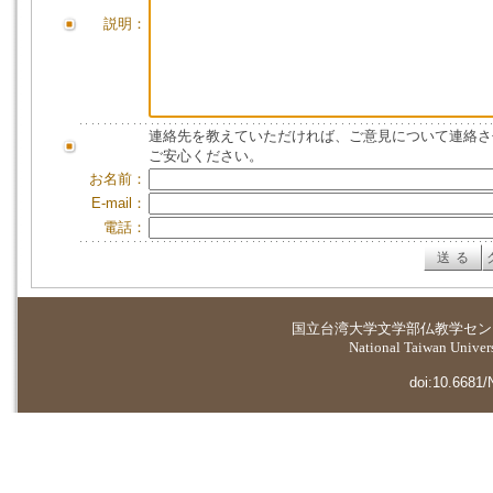
説明：
連絡先を教えていただければ、ご意見について連絡さ
ご安心ください。
お名前：
E-mail：
電話：
国立台湾大学
文学部仏教学セン
National Taiwan Universi
doi:10.6681