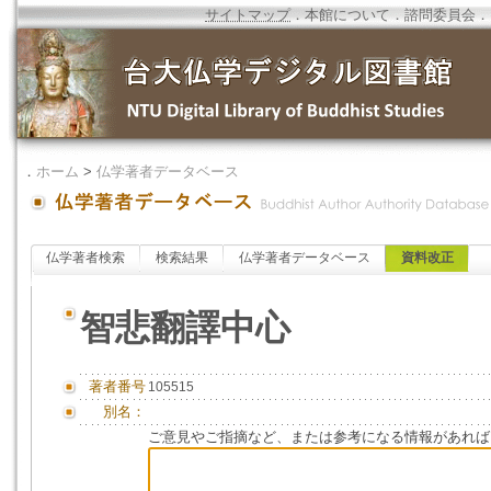
サイトマップ
．
本館について
．
諮問委員会
．
．
ホーム
>
仏学著者データベース
仏学著者検索
検索結果
仏学著者データベース
資料改正
智悲翻譯中心
著者番号
105515
別名：
ご意見やご指摘など、または参考になる情報があれば