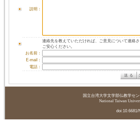
説明：
連絡先を教えていただければ、ご意見について連絡さ
ご安心ください。
お名前：
E-mail：
電話：
国立台湾大学
文学部仏教学セン
National Taiwan Universi
doi:10.6681